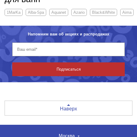
1MarKa
Alba-Spa
Aquanet
Azario
Black&White
Aima
Напомним вам об акциях и распродажах
Подписаться
Наверх
Москва