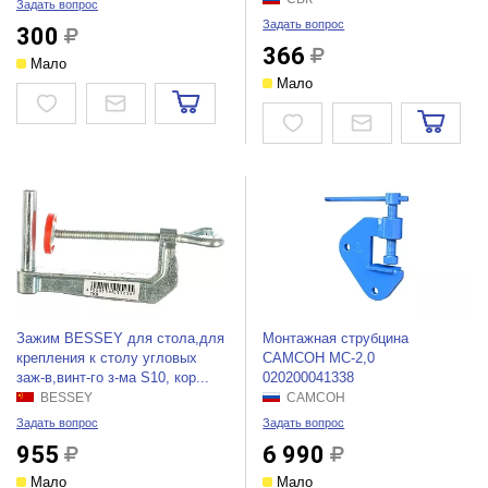
Задать вопрос
Задать вопрос
300
366
Мало
Мало
Зажим BESSEY для стола,для
Монтажная струбцина
крепления к столу угловых
САМСОН МС-2,0
заж-в,винт-го з-ма S10, кор...
020200041338
BESSEY
САМСОН
Задать вопрос
Задать вопрос
955
6 990
Мало
Мало