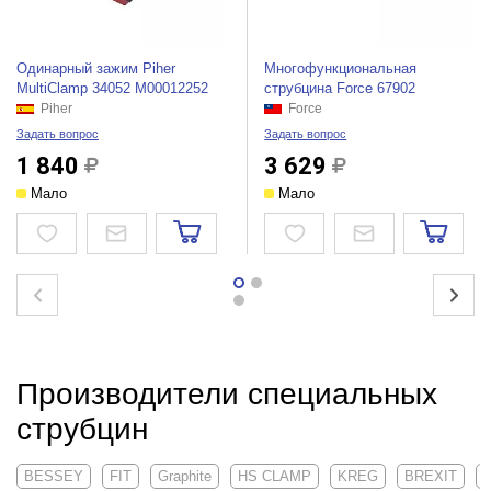
Одинарный зажим Piher
Многофункциональная
MultiClamp 34052 М00012252
струбцина Force 67902
Piher
Force
Задать вопрос
Задать вопрос
1 840
3 629
Мало
Мало
Производители специальных
струбцин
BESSEY
FIT
Graphite
HS CLAMP
KREG
BREXIT
F