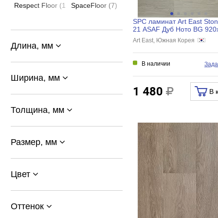
Respect Floor (14)
SpaceFloor (7)
SPC ламинат Art East Ston
21 ASAF Дуб Ното BG 920
мм, ASAF 21
Art East, Южная Корея
Длина, мм
В наличии
Зада
Ширина, мм
1 480
В 
Толщина, мм
Размер, мм
Цвет
Оттенок