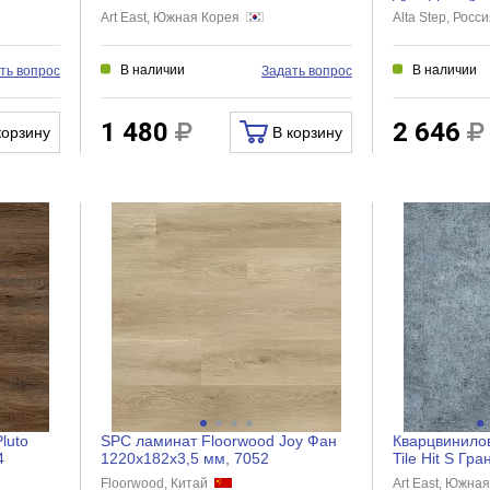
-2
Ванкувер,BG,920x150x4 мм, ASAF
SPC4408
Art East, Южная Корея
Alta Step, Рос
12
В наличии
В наличии
ть вопрос
Задать вопрос
1 480
2 646
корзину
В корзину
luto
SPC ламинат Floorwood Joy Фан
Кварцвинилов
4
1220х182х3,5 мм, 7052
Tile Hit S Гр
457,2x457,2x2
Floorwood, Китай
Art East, Южна