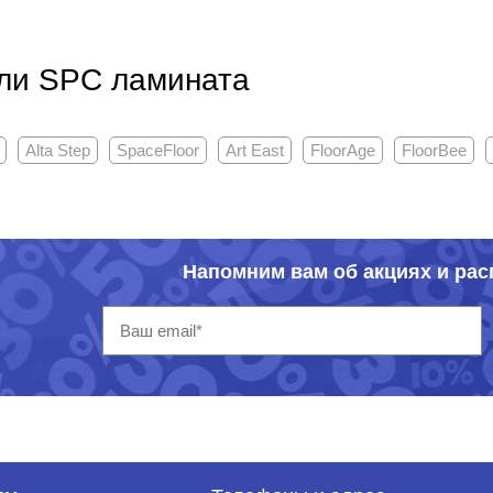
ли SPC ламината
Alta Step
SpaceFloor
Art East
FloorAge
FloorBee
Напомним вам об акциях и ра