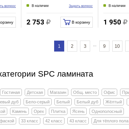
В наличии
В наличии
ть вопрос
Задать вопрос
2 753
1 950
корзину
В корзину
...
1
2
3
9
10
категории SPC ламината
Гостиная
Детская
Магазин
Общ. место
Офис
Пр
евый дуб
Бело-серый
Белый
Белый дуб
Жёлтый
кой
Камень
Орех
Плитка
Ясень
Однополосный
 фаской
33 класс
42 класс
43 класс
Для тёплого пола