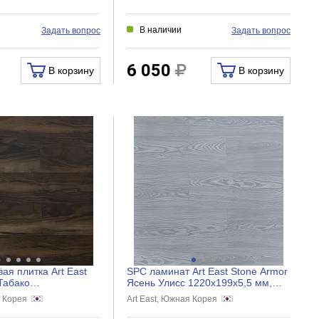
В наличии
Задать вопрос
Задать вопрос
6 050
В корзину
В корзину
ая плитка Art East
SPC ламинат Art East Stone Armor
 Табако
Ясень Улисс 1220x199x5,5 мм,
2,5 мм, AT 757
ARM 99
я Корея
Art East, Южная Корея