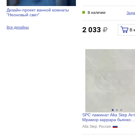
Дизайн-проект ванной комнаты
В наличии
Зада
"Неоновый свет"
Все дизайны
2 033
В 
SPC ламинат Alta Step Arr
Мрамор каррара бьянко
610x305x5 мм, SPC9911
Alta Step, Россия