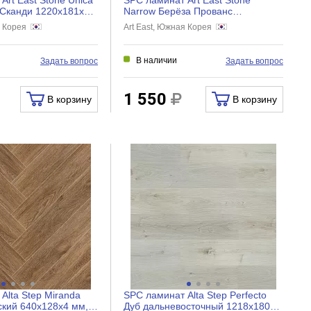
 Сканди 1220x181x5,5
Narrow Берёза Прованс
1220x152x5 мм, ASL 137
я Корея
Art East, Южная Корея
В наличии
Задать вопрос
Задать вопрос
1 550
В корзину
В корзину
Alta Step Miranda
SPC ламинат Alta Step Perfecto
ский 640x128x4 мм,
Дуб дальневосточный 1218x180x5