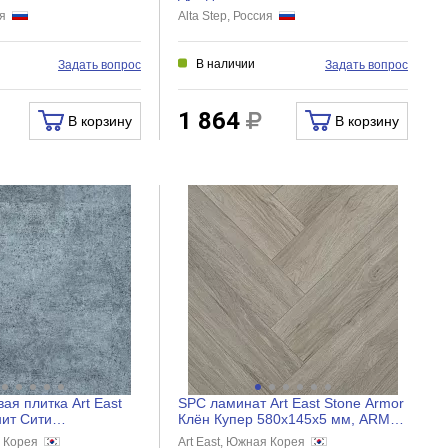
мм, SPC8813
сия
Alta Step, Россия
В наличии
Задать вопрос
Задать вопрос
1 864
В корзину
В корзину
ая плитка Art East
SPC ламинат Art East Stone Armor
анит Сити
Клён Купер 580x145x5 мм, ARM
,5 мм, АТS 76...
HV 88
я Корея
Art East, Южная Корея