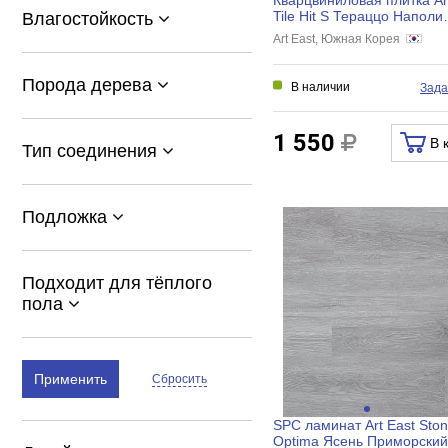
Tile Hit S Тераццо Наполи
Влагостойкость
457,2x457,2x2,5 мм, АТS..
Art East, Южная Корея
Порода дерева
В наличии
Зада
1 550
В 
Тип соединения
Подложка
Подходит для тёплого
пола
Применить
Сбросить
SPC ламинат Art East Sto
Optima Ясень Приморский