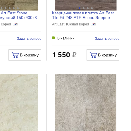
Art East Stone
Кварцвиниловая плитка Art East
мурский 150x900x3,5
Tile Fit 248 ATF Ясень Эперне
4
914,4x152,4x2 мм, A...
я Корея
Art East, Южная Корея
В наличии
Задать вопрос
Задать вопрос
1 550
В корзину
В корзину