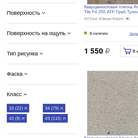
Кварцвиниловая плитка Ar
Tile Fit 255 ATF Граб Тулон
Поверхность
914,4x152,4x2 мм, AT...
Art East, Южная Корея
Поверхность на ощупь
В наличии
Зада
1 550
В 
Тип рисунка
Фаска
Класс
33 (22)
34 (79)
42 (8)
43 (115)
Кварцвиниловая плитка Ar