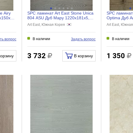
e Airy
SPC ламинат Art East Stone Unica
SPC ламинат 
x150x4
804 ASU Дуб Мару 1220x181x5,5
Optima Дуб А
мм, ASU 804
мм, APT 35-1
Art East, Южная Корея
Art East, Южна
В наличии
В наличии
ть вопрос
Задать вопрос
3 732
1 350
корзину
В корзину