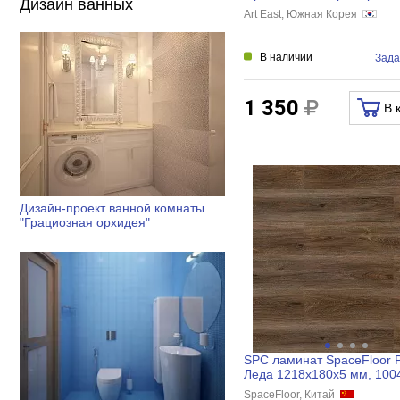
Дизайн ванных
150x900x3,5 мм, APT 35-2
Art East, Южная Корея
В наличии
Зада
1 350
В 
Дизайн-проект ванной комнаты
"Грациозная орхидея"
SPC ламинат SpaceFloor P
Леда 1218х180х5 мм, 100
SpaceFloor, Китай