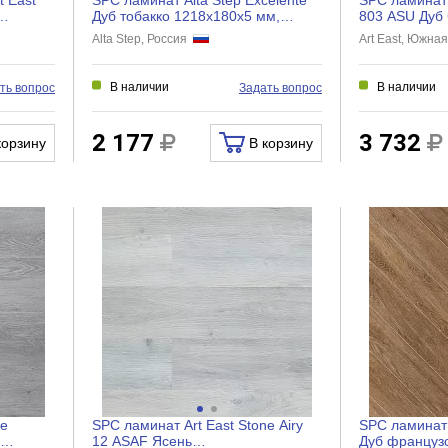
Дуб тобакко 1218x180x5 мм,
803 ASU Дуб
.
SPC6615
мм, ASU 803
Alta Step, Россия
Art East, Южна
В наличии
В наличии
ть вопрос
Задать вопрос
2 177
3 732
корзину
В корзину
ne
SPC ламинат Art East Stone Airy
SPC ламинат 
12 ASAF Ясень
Дуб француз