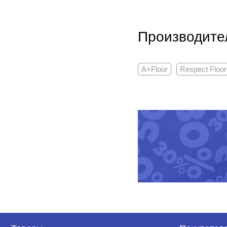
Производите
A+Floor
Respect Floor