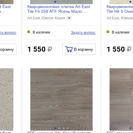
t East
Кварцвиниловая плитка Art East
Кварцвинилов
Tile Fit 258 ATF Ясень Мало
Tile Hit S Он
914,4x152,4x2 мм, ATF...
457,2x457,2x2
Art East, Южная Корея
Art East, Южна
В наличии
В наличии
ть вопрос
Задать вопрос
1 550
1 550
корзину
В корзину
t East
SPC ламинат Alta Step Excelente
SPC ламинат 