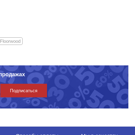
Floorwood
спродажах
Подписаться