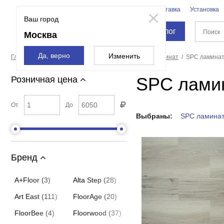
Бренды
Доставка
Установка
Москва
Ваш город
Каталог
Москва
Да, верно
Изменить
Главная страница
Напольные покрытия
SPC ламинат
SPC ламинат
SPC ламин
Розничная цена
От
До
Выбраны:
SPC ламинат
Бренд
A+Floor (3)
Alta Step (28)
Art East (111)
FloorAge (20)
FloorBee (4)
Floorwood (37)