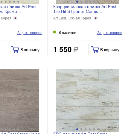
ая плитка Art East
Кварцвиниловая плитка Art East
икс Крема
Tile Hit S Гранит Сендс
,5 мм, АТS 75...
457,2x457,2x2,5 мм, АТS 7...
я Корея
Art East, Южная Корея
В наличии
Задать вопрос
Задать вопрос
1 550
В корзину
В корзину
Art East Stone Unica
SPC ламинат Art East Stone