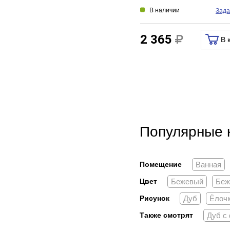
В наличии
Зада
2 365
В 
Популярные 
Помещение
Ванная
Цвет
Бежевый
Беж
Рисунок
Дуб
Ёлоч
Также смотрят
Дуб с