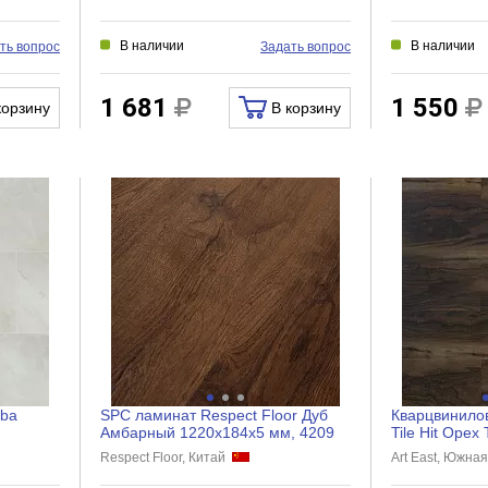
В наличии
В наличии
ть вопрос
Задать вопрос
1 681
1 550
корзину
В корзину
iba
SPC ламинат Respect Floor Дуб
Кварцвинилов
Амбарный 1220х184х5 мм, 4209
Tile Hit Орех
914,4x152,4x
Respect Floor, Китай
Art East, Южна