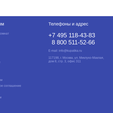
ям
Телефоны и адрес
комнат
+7 495 118-43-83
8 800 511-52-66
E-mail:
info@kupatika.ru
117198, г. Москва, ул. Миклухо-Маклая,
дом 8, стр. 3, офис 311
т
ли
ое соглашение
и