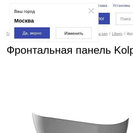
Бренды
Доставка
Установка
Москва
Ваш город
Каталог
Москва
Да, верно
Изменить
Главная страница
Ванны
Экраны для ванн
Kolpa san
Libero
Фро
Фронтальная панель Kolp