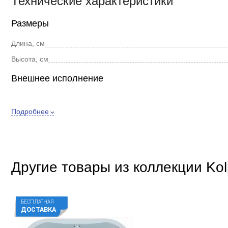
Технические характеристики
Размеры
Длина, см
Высота, см
Внешнее исполнение
Цвет
Подробнее
Форма
Стиль
Покрытие
Другие товары из коллекции Kol
Дополнительно
Материал
Расположение
БЕСПЛАТНАЯ
ДОСТАВКА
Регулировка высоты