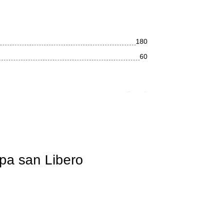
180
60
Белый
Округлая
Современный
Глянцевое
pa san Libero
Акрил
Фронтальное
Нет