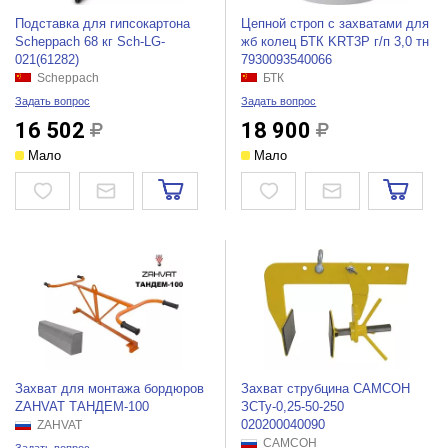
Подставка для гипсокартона
Цепной строп с захватами для
Scheppach 68 кг Sch-LG-
жб колец БТК KRT3P г/п 3,0 тн
021(61282)
7930093540066
Scheppach
БТК
Задать вопрос
Задать вопрос
16 502
18 900
Мало
Мало
Захват для монтажа бордюров
Захват струбцина САМСОН
ZAHVAT ТАНДЕМ-100
ЗСТу-0,25-50-250
020200040090
ZAHVAT
САМСОН