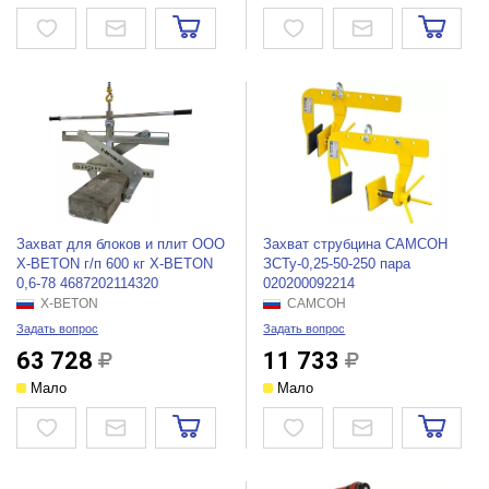
Захват для блоков и плит ООО
Захват струбцина САМСОН
X-BETON г/п 600 кг X-BETON
ЗСТу-0,25-50-250 пара
0,6-78 4687202114320
020200092214
X-BETON
САМСОН
Задать вопрос
Задать вопрос
63 728
11 733
Мало
Мало