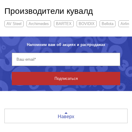
Производители кувалд
AV Steel
Archimedes
BARTEX
BOVIDIX
Bellota
Airline
Напомним вам об акциях и распродажах
Подписаться
Наверх