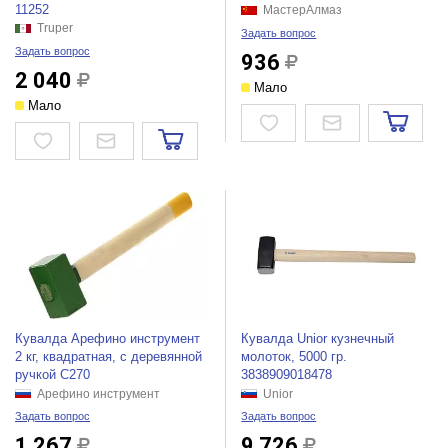
11252
МастерАлмаз
Truper
Задать вопрос
Задать вопрос
936
2 040
Мало
Мало
Кувалда Арефино инструмент
Кувалда Unior кузнечный
2 кг, квадратная, с деревянной
молоток, 5000 гр.
ручкой С270
3838909018478
Арефино инструмент
Unior
Задать вопрос
Задать вопрос
1 267
9 726