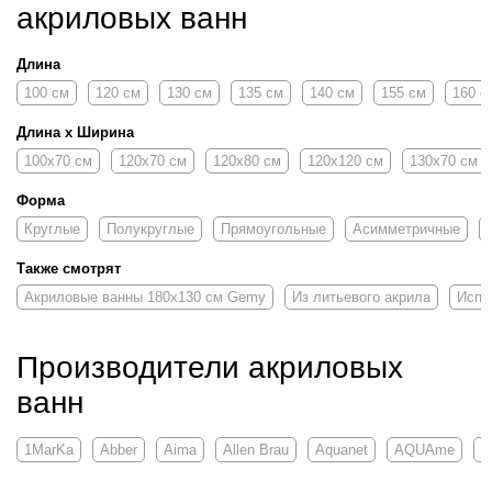
акриловых ванн
Длина
100 см
120 см
130 см
135 см
140 см
155 см
160 с
Длина х Ширина
100х70 см
120х70 см
120х80 см
120х120 см
130х70 см
Форма
Круглые
Полукруглые
Прямоугольные
Асимметричные
Также смотрят
Акриловые ванны 180х130 см Gemy
Из литьевого акрила
Испа
Производители акриловых
ванн
1MarKa
Abber
Aima
Allen Brau
Aquanet
AQUAme
A