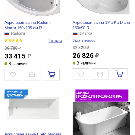
Акриловая ванна Radomir
Акриловая ванна 1MarKa Diana
Монти 150х105 см R
150x90 R
Radomir
1MarKa
Задать вопрос
4 отзыва
32 320
39 780
26 826
33 415
В наличии
В наличии
БЕСПЛАТНАЯ
СКИДКА
ДОСТАВКА
19%22%17%18%16%16%18%
ПО ПРОМОКОДУ
Акриловая ванна Creto Modalia