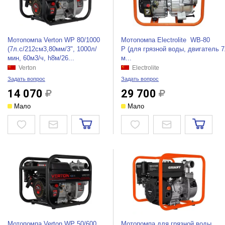
Мотопомпа Verton WP 80/1000
Мотопомпа Electrolite WВ-80
(7л.с/212см3,80мм/3", 1000л/
P (для грязной воды, двигатель 7
мин, 60м3/ч, h8м/26...
м...
Verton
Electrolite
Задать вопрос
Задать вопрос
14 070
29 700
Мало
Мало
Мотопомпа Verton WP 50/600
Мотопомпа для грязной воды