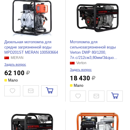
Дизельная мотопомпа для
Мотопомпа для
средне загрязненной воды
сильнозагрязненной воды
MPD201ST MERAN 100593664
Verton DWP 80/1200,
7л.с/212см3,80мм/3&quo...
MERAN
Verton
Задать вопрос
Задать вопрос
62 100
18 430
Мало
Мало