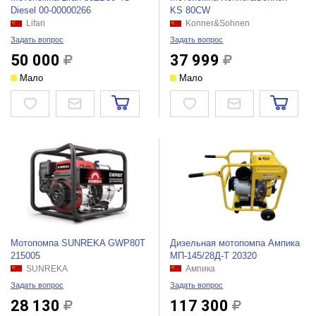
Diesel 00-00000266
KS 80CW
Lifan
Konner&Sohnen
Задать вопрос
Задать вопрос
50 000
37 999
Мало
Мало
Мотопомпа SUNREKA GWP80T
Дизельная мотопомпа Ампика
215005
МП-145/28Д-Т 20320
SUNREKA
Ампика
Задать вопрос
Задать вопрос
28 130
117 300