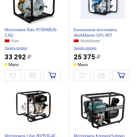
Мотопомпа Rato RT80WB26-
Бензиновая мотопомпа
3.8Q
WorkMaster GPL-80T
Rato
WorkMaster
Задать вопрос
Задать вопрос
33 292
25 375
Мало
Мало
Мотопомпа Lifan 80ZB30-4С
Мотопомпа Konner&Sohnen