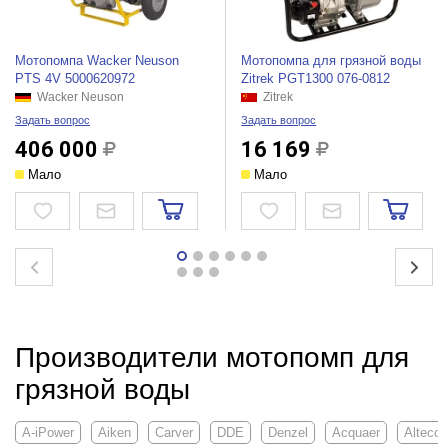
Мотопомпа Wacker Neuson
Мотопомпа для грязной воды
PTS 4V 5000620972
Zitrek PGT1300 076-0812
Wacker Neuson
Zitrek
Задать вопрос
Задать вопрос
406 000
16 169
Мало
Мало
Производители мотопомп для
грязной воды
A-iPower
Aiken
Carver
DDE
Denzel
Acquaer
Alteco