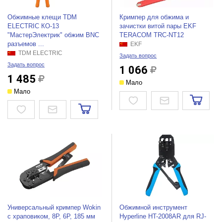
Обжимные клещи TDM
Кримпер для обжима и
ELECTRIC КО-13
зачистки витой пары EKF
"МастерЭлектрик" обжим BNC
TERACOM TRC-NT12
разъемов ...
EKF
TDM ELECTRIC
Задать вопрос
Задать вопрос
1 066
1 485
Мало
Мало
Универсальный кримпер Wokin
Обжимной инструмент
с храповиком, 8P, 6P, 185 мм
Hyperline HT-2008AR для RJ-