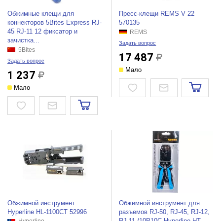
Обжимные клещи для
Пресс-клещи REMS V 22
коннекторов 5Bites Express RJ-
570135
45 RJ-11 12 фиксатор и
REMS
зачистка...
Задать вопрос
5Bites
17 487
Задать вопрос
Мало
1 237
Мало
Обжимной инструмент
Обжимной инструмент для
Hyperline HL-1100CT 52996
разъемов RJ-50, RJ-45, RJ-12,
RJ-11 /10P10C Hyperline HT...