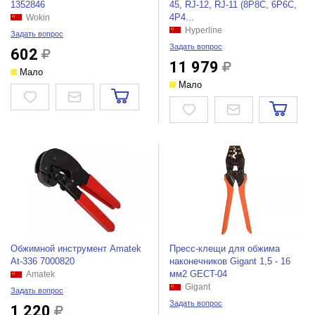
1352846
45, RJ-12, RJ-11 (8P8C, 6P6C,
4P4...
Wokin
Hyperline
Задать вопрос
Задать вопрос
602
11 979
Мало
Мало
Обжимной инструмент Amatek
Пресс-клещи для обжима
At-336 7000820
наконечников Gigant 1,5 - 16
мм2 GECT-04
Amatek
Gigant
Задать вопрос
Задать вопрос
1 220