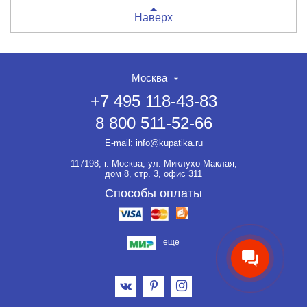
Наверх
Москва
+7 495 118-43-83
8 800 511-52-66
НЕТ СКИДКИ НА ТОВАР?!
ОФОРМЛЯЙТЕ ЗАКАЗ И
E-mail:
info@kupatika.ru
ВЫ ПОЛУЧИТЕ ЕЁ ДО 20%
117198, г. Москва, ул. Миклухо-Маклая,
Если товар не участвует ни в
дом 8, стр. 3, офис 311
какой акции, оформляйте
заказ и мы предоставим на
Способы оплаты
него скидку до 20%.
еще