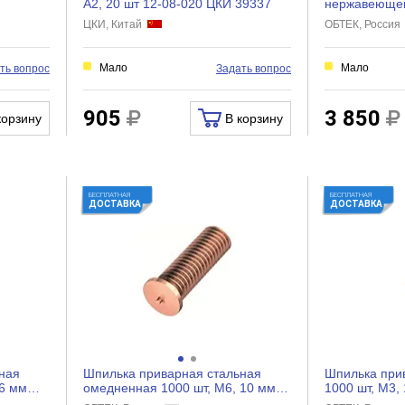
А2, 20 шт 12-08-020 ЦКИ 39337
нержавеющей
25 мм ОБТЕК
ЦКИ, Китай
ОБТЕК, Росси
Мало
Мало
ть вопрос
Задать вопрос
905
3 850
корзину
В корзину
БЕСПЛАТНАЯ
БЕСПЛАТНАЯ
ДОСТАВКА
ДОСТАВКА
ная
Шпилька приварная стальная
Шпилька прив
 6 мм
омедненная 1000 шт, М6, 10 мм
1000 шт, М3,
ОБТЕК 4028414
4038148