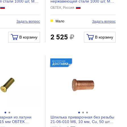
 стали 1000 шт, М3,
нержавеющей стали 1000 шт, М4,
 4030176
10 мм ОБТЕК 4030214
я
ОБТЕК, Россия
Мало
Задать вопрос
Задать вопрос
2 525
В корзину
В корзину
БЕСПЛАТНАЯ
ДОСТАВКА
арная из латуни
Шпилька приварочная без резьбы
 15 мм ОБТЕК
21-06-010 М6, 10 мм, Cu, 50 шт
ЦКИ 40626