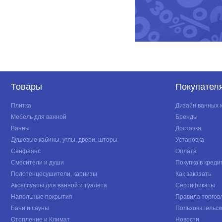
Товары
Покупател
Плитка
Дизайн ванных 
Мебель для ванной
Бренды
Ванны
Доставка
Душевые кабины, углы, двери, шторы
Установка
Санфаянс
Оплата
Смесители и души
Покупка в креди
Полотенцесушители, карнизы
Как заказать
Аксессуары для ванной и туалета
Сертификаты
Напольные покрытия
Правила торгов
Бани и сауны
Пользовательск
Отопление и Климат
Новости