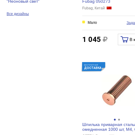
Fubag 050273
"Неоновый свет"
Fubag, Китай
Все дизайны
Мало
Зада
1 045
В 
БЕСПЛАТНАЯ
ДОСТАВКА
Шпилька приварная сталь
омедненная 1000 шт, М4,
ОБТЕК 4028198