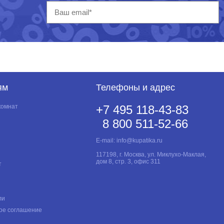
ям
Телефоны и адрес
комнат
+7 495 118-43-83
8 800 511-52-66
E-mail:
info@kupatika.ru
117198, г. Москва, ул. Миклухо-Маклая,
дом 8, стр. 3, офис 311
т
ли
ое соглашение