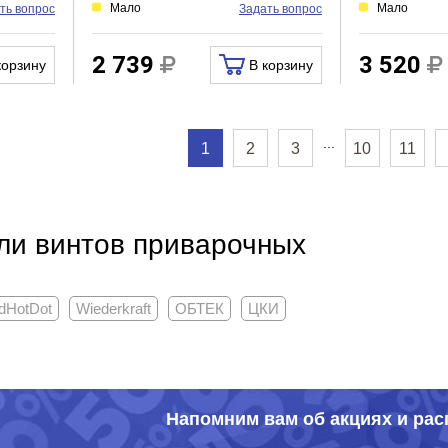
Мало
Мало
ть вопрос
Задать вопрос
2 739
3 520
корзину
В корзину
...
1
2
3
10
11
ли винтов приварочных
dHotDot
Wiederkraft
ОБТЕК
ЦКИ
Напомним вам об акциях и ра