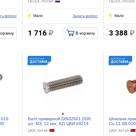
ОБТЕК, Россия
ОБТЕК, Росси
Мало
Мало
ть вопрос
Задать вопрос
1 716
3 388
корзину
В корзину
БЕСПЛАТНАЯ
БЕСПЛАТНАЯ
ДОСТАВКА
ДОСТАВКА
-016
Болт приварной DIN32501 (500
Шпилька прив
30
шт; М3; 12 мм; A2) ЦКИ 69219
Cu 11-08-02
ЦКИ, Китай
ЦКИ, Китай