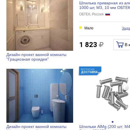
Шпилька приварная из а
1000 шт, М3, 10 мм ОБТЕ
4034120
ОБТЕК, Россия
Мало
Зада
1 823
В 
Дизайн-проект ванной комнаты
"Грациозная орхидея"
БЕСПЛАТНАЯ
ДОСТАВКА
Шпильки AlMg (200 шт; М4
Дизайн-проект ванной комнаты