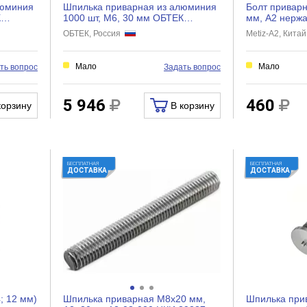
люминия
Шпилька приварная из алюминия
Болт привар
К
1000 шт, М6, 30 мм ОБТЕК
мм, А2 нержа
4034465
Metiz-A2 139
ОБТЕК, Россия
Metiz-A2, Кита
Мало
Мало
ть вопрос
Задать вопрос
5 946
460
корзину
В корзину
БЕСПЛАТНАЯ
БЕСПЛАТНАЯ
ДОСТАВКА
ДОСТАВКА
; 12 мм)
Шпилька приварная М8x20 мм,
Шпилька при