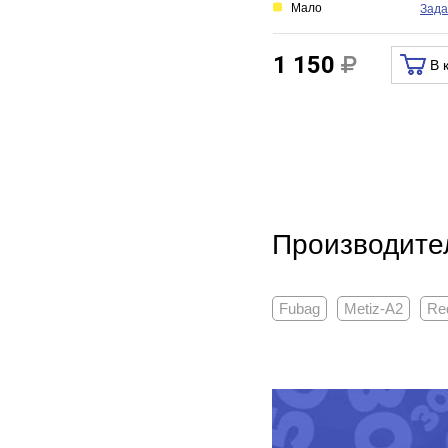
Мало
Зада
1 150
В 
Производите
Fubag
Metiz-A2
Re