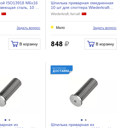
ной ISO13918 M6x16
Шпилька приварная омедненная
веющая сталь, 10 шт
10 шт для споттера Wiederkraft
182616...
WDK-F016
й
Wiederkraft, Китай
Мало
Задать вопрос
Задать вопрос
848
В корзину
В корзину
БЕСПЛАТНАЯ
ДОСТАВКА
варная из
Шпилька приварная из