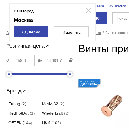
Бренды
Доставка
Установка
Москва
Ваш город
Каталог
Москва
Да, верно
Изменить
Главная страница
Расходные материалы
Для сварки
Винты прива
Винты пр
Розничная цена
От
До
БЕСПЛАТНАЯ
ДОСТАВКА
Бренд
Fubag (2)
Metiz-A2 (2)
RedHotDot (1)
Wiederkraft (2)
ОБТЕК (144)
ЦКИ (102)