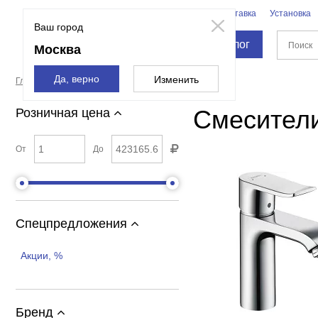
Бренды
Доставка
Установка
Москва
Ваш город
Каталог
Москва
Да, верно
Изменить
Главная страница
Смесители и души
Смесители
Смесител
Розничная цена
От
До
Спецпредложения
Акции, %
Бренд