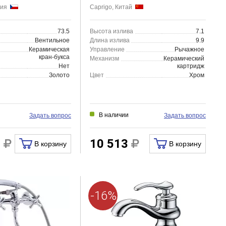
клапаном, хром
ехия
Caprigo, Китай
73.5
Высота излива
7.1
Вентильное
Длина излива
9.9
Керамическая
Управление
Рычажное
кран-букса
Механизм
Керамический
Нет
картридж
Золото
Цвет
Хром
В наличии
Задать вопрос
Задать вопрос
0
10 513
В корзину
В корзину
-16%