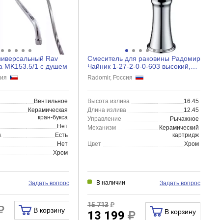
ниверсальный Rav
Смеситель для раковины Радомир
a MK153.5/1 с душем
Чайник 1-27-2-0-0-603 высокий,
хром
ехия
Radomir, Россия
Вентильное
Высота излива
16.45
Керамическая
Длина излива
12.45
кран-букса
Управление
Рычажное
Нет
Механизм
Керамический
а
Есть
картридж
Нет
Цвет
Хром
Хром
В наличии
Задать вопрос
Задать вопрос
15 713
В корзину
В корзину
13 199