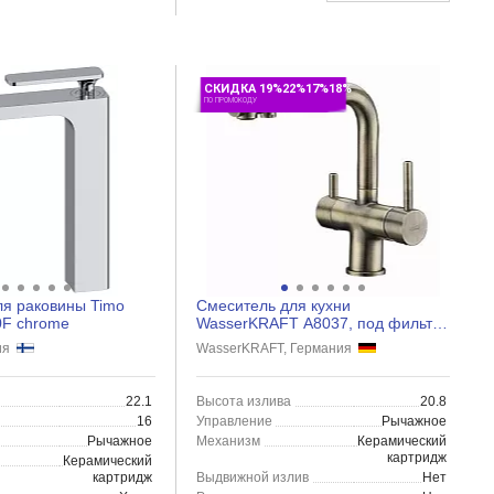
СКИДКА 19%22%17%18%
ПО ПРОМОКОДУ
ля раковины Timo
Смеситель для кухни
0F chrome
WasserKRAFT A8037, под фильтр,
светлая бронза
дия
WasserKRAFT, Германия
22.1
Высота излива
20.8
16
Управление
Рычажное
Рычажное
Механизм
Керамический
картридж
Керамический
картридж
Выдвижной излив
Нет