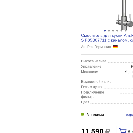
Смеситель для кухни Am.
S F85B07711 с каналом, с
Am.Pm, Германия
Высота излива
Управление
Механизм
Кера
Выдвижной излив
Режим душа
Подключение
фильтра
Цвет
В наличии
Зада
11 590
В 