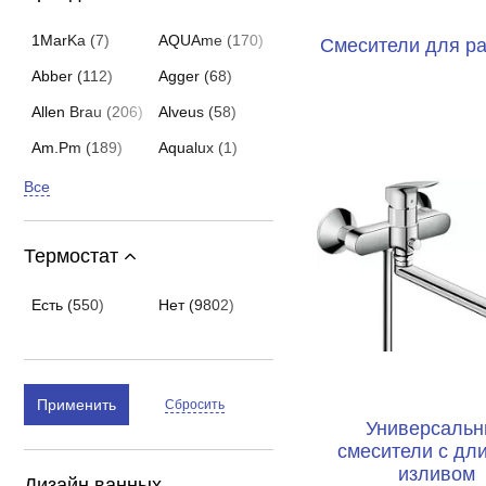
1MarKa (7)
AQUAme (170)
Смесители для р
Abber (112)
Agger (68)
Allen Brau (206)
Alveus (58)
Am.Pm (189)
Aqualux (1)
Все
Термостат
Есть (550)
Нет (9802)
Применить
Сбросить
Универсаль
смесители с дл
изливом
Дизайн ванных