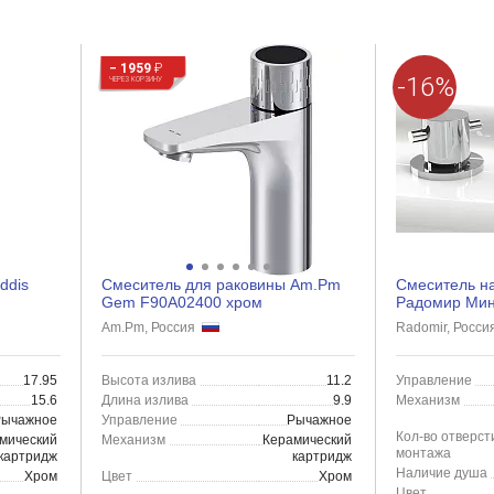
− 1959
₽
-16%
ЧЕРЕЗ КОРЗИНУ
ddis
Смеситель для раковины Am.Pm
Смеситель н
Gem F90A02400 хром
Радомир Мин
излива
Am.Pm, Россия
Radomir, Росс
17.95
Высота излива
11.2
Управление
15.6
Длина излива
9.9
Механизм
Рычажное
Управление
Рычажное
Кол-во отверст
мический
Механизм
Керамический
монтажа
картридж
картридж
Наличие душа
Хром
Цвет
Хром
Цвет