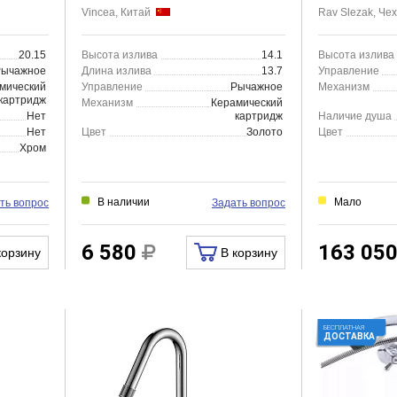
золото
Vincea, Китай
Rav Slezak, Ч
20.15
Высота излива
14.1
Высота излива
Рычажное
Длина излива
13.7
Управление
мический
Управление
Рычажное
Механизм
картридж
Механизм
Керамический
Нет
картридж
Наличие душа
Нет
Цвет
Золото
Цвет
Хром
В наличии
Мало
ть вопрос
Задать вопрос
6 580
163 05
корзину
В корзину
БЕСПЛАТНАЯ
ДОСТАВКА