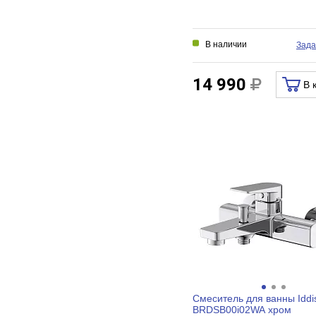
В наличии
Зада
14 990
В 
Смеситель для ванны Iddis
BRDSB00i02WA хром