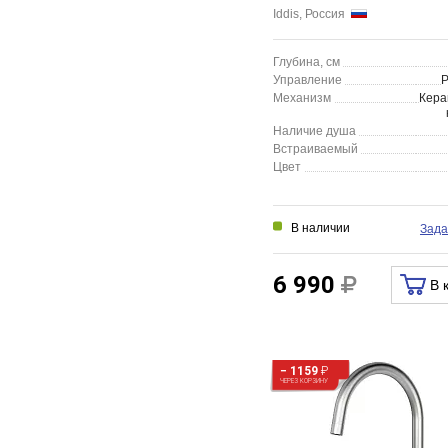
Iddis, Россия
Глубина, см
Управление
Механизм
Кера
Наличие душа
Встраиваемый
Цвет
В наличии
Зада
6 990
В 
− 1159
₽
ЧЕРЕЗ КОРЗИНУ