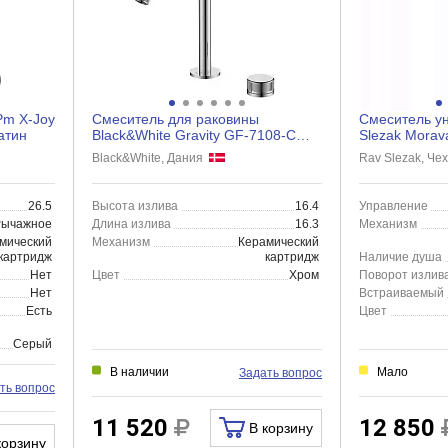
Pm X-Joy
Смеситель для раковины
Смеситель у
атин
Black&White Gravity GF-7108-С
Slezak Morav
хром
Black&White, Дания
Rav Slezak, Ч
26.5
Высота излива
16.4
Управление
Рычажное
Длина излива
16.3
Механизм
мический
Механизм
Керамический
картридж
картридж
Наличие душа
Нет
Цвет
Хром
Поворот излив
Нет
Встраиваемый
Есть
Цвет
Серый
В наличии
Мало
Задать вопрос
ть вопрос
11 520
12 850
В корзину
корзину