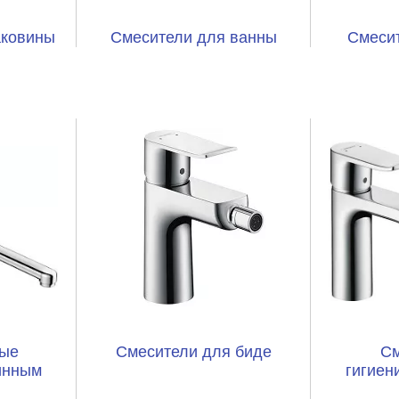
аковины
Смесители для ванны
Смесит
ные
Смесители для биде
См
инным
гигиен