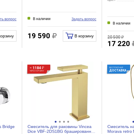
В наличии
ть вопрос
Задать вопрос
В наличии
19 590
корзину
В корзину
20 500
17 220
− 1184
₽
БЕСПЛАТНАЯ
ДОСТАВКА
ЧЕРЕЗ КОРЗИНУ
 Bridge
Смеситель для раковины Vincea
Смеситель н
Dice VBF-2DS1BG брашированное
Morava retro