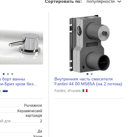
Сортировать по:
популярности
а борт ванны
Внутренняя часть смесителя
и-Бриз хром без
Fantini 44 00 M585A (на 2 потока)
ия
Fantini, Италия
Рычажное
Керамический
картридж
ий для
2
Да
Хром