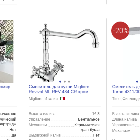
-20%
домир
Смеситель для кухни Migliore
Смеситель д
Revival ML.REV-434.CR хром
Torne 4311/0
Migliore, Италия
Timo, Финлян
Рычажное
Высота излива
16.3
Высота излива
мический
Управление
Вентильное
Длина излива
картридж
Механизм
Керамическая
Управление
Нет
кран-букса
Механизм
Да
Выдвижной излив
Нет