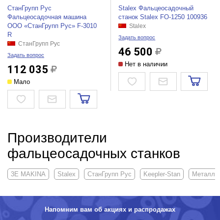
СтанГрупп Рус
Stalex Фальцеосадочный
Фальцеосадочная машина
станок Stalex FO-1250 100936
ООО «СтанГрупп Рус» F-3010
Stalex
R
Задать вопрос
СтанГрупп Рус
46 500
Задать вопрос
Нет в наличии
112 035
Мало
Производители
фальцеосадочных станков
3E MAKINA
Stalex
СтанГрупп Рус
Keepler-Stan
Металли
Напомним вам об акциях и распродажах