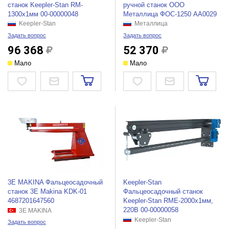
станок Keepler-Stan RM-
ручной станок ООО
1300x1мм 00-00000048
Металлица ФОС-1250 АА0029
Keepler-Stan
Металлица
Задать вопрос
Задать вопрос
96 368
52 370
Мало
Мало
3E MAKINA Фальцеосадочный
Keepler-Stan
станок 3E Makina KDK-01
Фальцеосадочный станок
4687201647560
Keepler-Stan RME-2000x1мм,
220В 00-00000058
3E MAKINA
Keepler-Stan
Задать вопрос