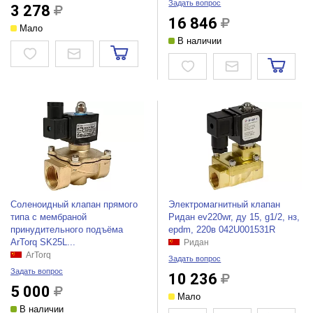
Задать вопрос
3 278
16 846
Мало
В наличии
Соленоидный клапан прямого
Электромагнитный клапан
типа с мембраной
Ридан ev220wr, ду 15, g1/2, нз,
принудительного подъёма
epdm, 220в 042U001531R
ArTorq SK25L...
Ридан
ArTorq
Задать вопрос
Задать вопрос
10 236
5 000
Мало
В наличии