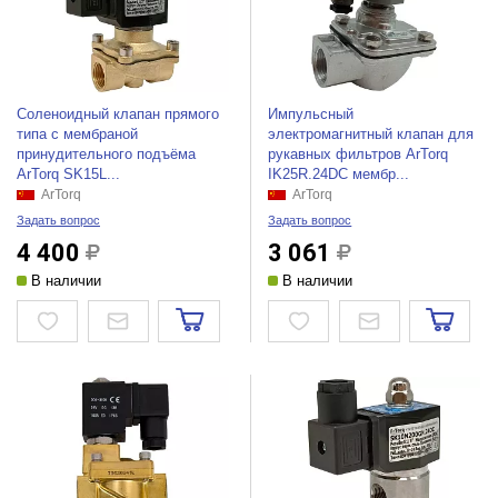
Соленоидный клапан прямого
Импульсный
типа с мембраной
электромагнитный клапан для
принудительного подъёма
рукавных фильтров ArTorq
ArTorq SK15L...
IK25R.24DC мембр...
ArTorq
ArTorq
Задать вопрос
Задать вопрос
4 400
3 061
В наличии
В наличии