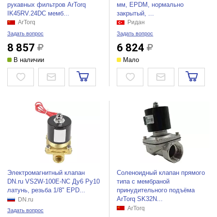
рукавных фильтров ArTorq
мм, EPDM, нормально
IK45RV.24DC мемб...
закрытый, ...
ArTorq
Ридан
Задать вопрос
Задать вопрос
8 857
6 824
В наличии
Мало
Электромагнитный клапан
Соленоидный клапан прямого
DN.ru VS2W-100E-NC Ду6 Ру10
типа с мембраной
латунь, резьба 1/8" EPD...
принудительного подъёма
ArTorq SK32N...
DN.ru
ArTorq
Задать вопрос