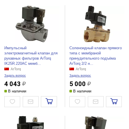
Импульсный
Соленоидный клапан прямого
электромагнитный клапан для
типа с мембраной
рукавных фильтров ArTorq
принудительного подъёма
IK25R.220AC мемб...
ArTorq 2/2 н...
ArTorq
ArTorq
Задать вопрос
Задать вопрос
4 043
5 000
В наличии
В наличии