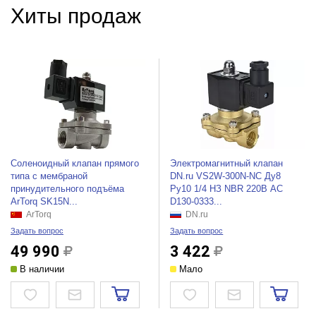
Хиты продаж
Соленоидный клапан прямого
Электромагнитный клапан
типа с мембраной
DN.ru VS2W-300N-NC Ду8
принудительного подъёма
Ру10 1/4 НЗ NBR 220В AC
ArTorq SK15N...
D130-0333...
ArTorq
DN.ru
Задать вопрос
Задать вопрос
49 990
3 422
В наличии
Мало