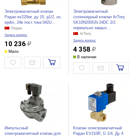
Электромагнитный клапан
Электромагнитный
Ридан ev220wr, ду 15, g1/2, нз,
соленоидный клапан ArTorq
epdm, 24в пост.тока 042U...
SK10N200GN.24DC 2/2
нормально закрыт,...
Ридан
ArTorq
Задать вопрос
Задать вопрос
10 236
4 358
Мало
В наличии
Импульсный
Клапан электромагнитный
электромагнитный клапан для
Ридан EV210R, G 1/4, Ду 4