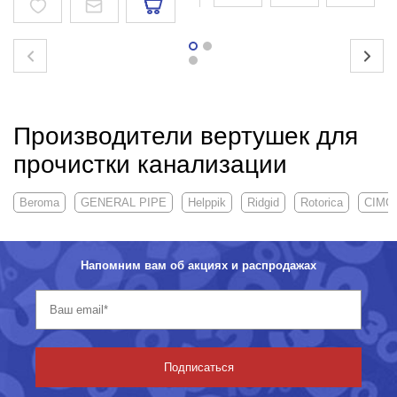
Производители вертушек для
прочистки канализации
Beroma
GENERAL PIPE
Helppik
Ridgid
Rotorica
CIMC
Напомним вам об акциях и распродажах
Подписаться