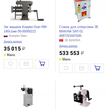
Зиг машина Keepler-Stan RM-
Станок для отбортовки 3E
140x1мм 00-00000222
MAKINA SNT-01
4687201647645
Keepler-Stan
3E MAKINA
Задать вопрос
Задать вопрос
35 015
533 553
Мало
Мало