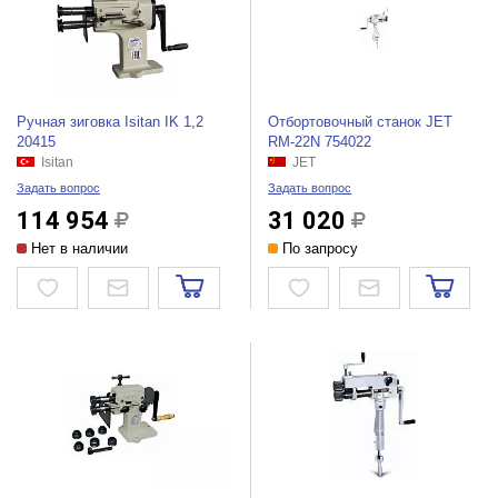
Ручная зиговка Isitan IK 1,2
Отбортовочный станок JET
20415
RM-22N 754022
Isitan
JET
Задать вопрос
Задать вопрос
114 954
31 020
Нет в наличии
По запросу