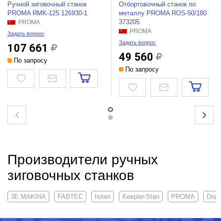
Ручной зиговочный станок
Отбортовочный станок по
PROMA RMK-125 126930-1
металлу PROMA ROS-50/180
373205
PROMA
PROMA
Задать вопрос
Задать вопрос
107 661
49 560
По запросу
По запросу
Производители ручных
зиговочных станков
3E MAKINA
FABTEC
Isitan
Keepler-Stan
PROMA
Doga