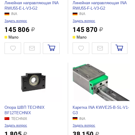
Линейная направляющая INA
Линейная направляющая INA
RWU55-E-L-V3-G2
RWU55-F-L-V3-G2
INA
INA
Задать вопрос
Задать вопрос
145 806
145 870
Мало
Мало
Опора ШВП TECHNIX
Каретка INA KWVE25-B-SL-V1-
BF12TEСHNIX
G3
TECHNIX
INA
Задать вопрос
Задать вопрос
1 805
38 150