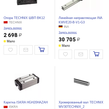
Опора TECHNIX ШВП BK12
Линейная направляющая INA
KWVE20-B-V1-G3
TECHNIX
INA
Задать вопрос
Задать вопрос
2 698
30 705
Мало
Мало
Каретка ISKRA HGH20HAZAH
Хромированный вал TECHNIX
WV30TEСHNIX_2
ISKRA