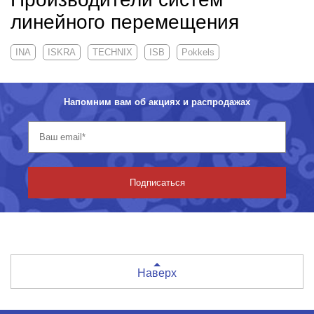
линейного перемещения
INA
ISKRA
TECHNIX
ISB
Pokkels
Напомним вам об акциях и распродажах
Подписаться
Наверх