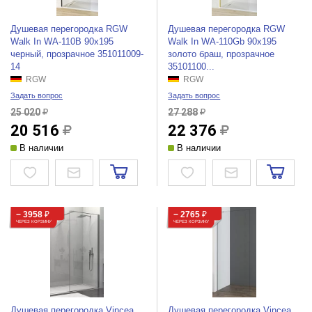
Душевая перегородка RGW
Душевая перегородка RGW
Walk In WA-110B 90x195
Walk In WA-110Gb 90x195
черный, прозрачное 351011009-
золото браш, прозрачное
14
35101100...
RGW
RGW
Задать вопрос
Задать вопрос
25 020
27 288
20 516
22 376
В наличии
В наличии
− 3958
₽
− 2765
₽
ЧЕРЕЗ КОРЗИНУ
ЧЕРЕЗ КОРЗИНУ
Душевая перегородка Vincea
Душевая перегородка Vincea