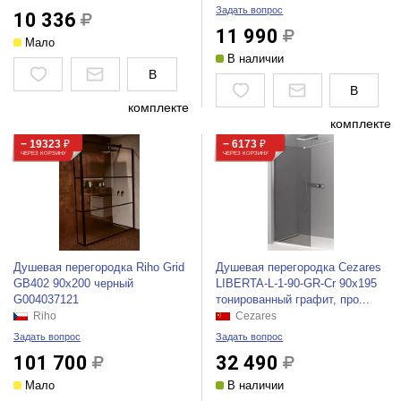
Задать вопрос
10 336
11 990
Мало
В наличии
В
В
комплекте
комплекте
− 19323
₽
− 6173
₽
ЧЕРЕЗ КОРЗИНУ
ЧЕРЕЗ КОРЗИНУ
Душевая перегородка Riho Grid
Душевая перегородка Cezares
GB402 90x200 черный
LIBERTA-L-1-90-GR-Cr 90x195
G004037121
тонированный графит, про...
Riho
Cezares
Задать вопрос
Задать вопрос
101 700
32 490
Мало
В наличии