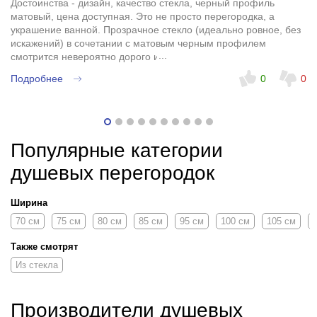
Достоинства - дизайн, качество стекла, черный профиль
матовый, цена доступная. Это не просто перегородка, а
украшение ванной. Прозрачное стекло (идеально ровное, без
искажений) в сочетании с матовым черным профилем
смотрится невероятно дорого и стильно. Визуально не
перегружает пространство, ванная сразу стала выглядеть как в
Подробнее
0
0
дизайнерском журнале. Полотно тяжелое, увесистое, качество
фурнитуры на высоте, недостатков нет.
Популярные категории
душевых перегородок
Ширина
70 см
75 см
80 см
85 см
95 см
100 см
105 см
Также смотрят
Из стекла
Производители душевых