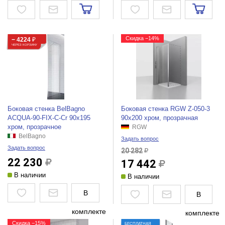
Скидка −14%
− 4224
₽
ЧЕРЕЗ КОРЗИНУ
Боковая стенка BelBagno
Боковая стенка RGW Z-050-3
ACQUA-90-FIX-C-Cr 90x195
90x200 хром, прозрачная
хром, прозрачное
RGW
BelBagno
Задать вопрос
Задать вопрос
20 282
22 230
17 442
В наличии
В наличии
В
В
комплекте
комплекте
Скидка −15%
БЕСПЛАТНАЯ