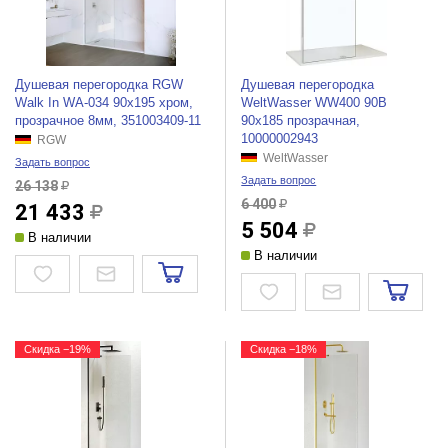
Душевая перегородка RGW
Душевая перегородка
Walk In WA-034 90x195 хром,
WeltWasser WW400 90B
прозрачное 8мм, 351003409-11
90x185 прозрачная,
10000002943
RGW
WeltWasser
Задать вопрос
Задать вопрос
26 138
6 400
21 433
5 504
В наличии
В наличии
Скидка −19%
Скидка −18%