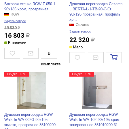
Боковая стенка RGW Z-050-1
Душевая перегородка Cezares
90x185 хром, прозрачная
LIBERTA-L-1-TB-90-C-Cr
90x195 прозрачная, профиль
RGW
хр...
Задать вопрос
Cezares
19 539
Задать вопрос
16 803
22 320
В наличии
Мало
В
комплекте
Скидка −18%
Скидка −19%
Душевая перегородка RGW
Душевая перегородка RGW
Walk In WA-002G 90x195
Walk In WA-102 90x195 хром,
золото, прозрачное 35100209-
тонированное 351010209-31