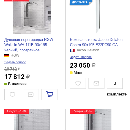
ДОСТАВКА
Душевая перегородка RGW
Боковая стенка Jacob Delafon
Walk In WA-111B 90x195
Contra 90x195 E22FC90-GA
черный, прозрачное
Jacob Delafon
RGW
Задать вопрос
Задать вопрос
23 050
20 712
Мало
17 812
В
В наличии
комплекте
Скидка −19%
Скидка −15%