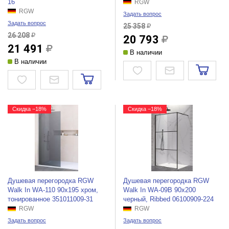
16
RGW
RGW
Задать вопрос
Задать вопрос
25 358
26 208
20 793
21 491
В наличии
В наличии
Скидка −18%
Скидка −18%
Душевая перегородка RGW
Душевая перегородка RGW
Walk In WA-110 90x195 хром,
Walk In WA-09B 90x200
тонированное 351011009-31
черный, Ribbed 06100909-224
RGW
RGW
Задать вопрос
Задать вопрос