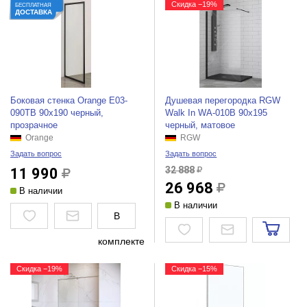
Скидка −19%
БЕСПЛАТНАЯ
ДОСТАВКА
Боковая стенка Orange E03-
Душевая перегородка RGW
090TB 90x190 черный,
Walk In WA-010B 90x195
прозрачное
черный, матовое
Orange
RGW
Задать вопрос
Задать вопрос
32 888
11 990
26 968
В наличии
В наличии
В
комплекте
Скидка −19%
Скидка −15%