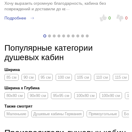
Хочу выразить огромную благодарность, кабина без
повреждений и доставили до квартиры.
Подробнее
0
0
Популярные категории
душевых кабин
Ширина
85 см
90 см
95 см
100 см
105 см
110 см
115 см
Ширина х Глубина
80х80 см
90х90 см
95x95 см
100х80 см
100х90 см
10
Также смотрят
Маленькие
Душевые кабины Германия
Прямоугольные
Бол