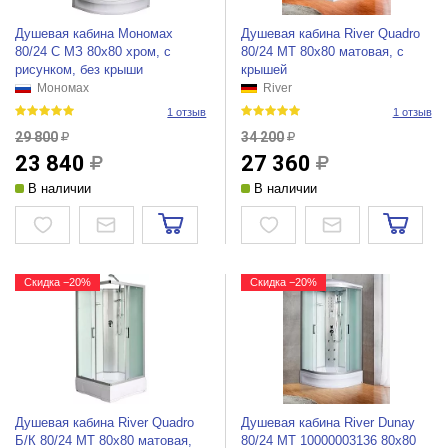
Душевая кабина Мономах
Душевая кабина River Quadro
80/24 С МЗ 80x80 хром, с
80/24 МТ 80x80 матовая, с
рисунком, без крыши
крышей
Мономах
River
1 отзыв
1 отзыв
29 800
34 200
23 840
27 360
В наличии
В наличии
Скидка −20%
Скидка −20%
Душевая кабина River Quadro
Душевая кабина River Dunay
Б/К 80/24 МТ 80x80 матовая,
80/24 МТ 10000003136 80x80