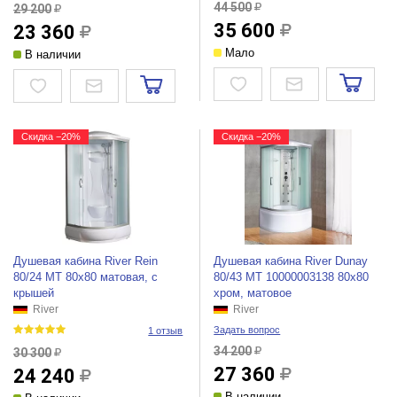
44 500
29 200
35 600
23 360
Мало
В наличии
Скидка −20%
Скидка −20%
Душевая кабина River Rein
Душевая кабина River Dunay
80/24 МТ 80x80 матовая, с
80/43 МТ 10000003138 80x80
крышей
хром, матовое
River
River
Задать вопрос
1 отзыв
34 200
30 300
27 360
24 240
В наличии