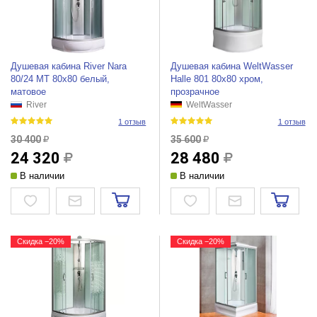
Душевая кабина River Nara
Душевая кабина WeltWasser
80/24 МТ 80x80 белый,
Halle 801 80x80 хром,
матовое
прозрачное
River
WeltWasser
1 отзыв
1 отзыв
30 400
35 600
24 320
28 480
В наличии
В наличии
Скидка −20%
Скидка −20%