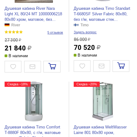
Душевая кабина River Nara
Душевая кабина Timo Standart
Light XL 80/24 МТ 10000006218
T-6680SF Silver Fabric 80x80,
80x80 хром, матовое, без...
без г/м, матовые стек...
River
Timo
Задать вопрос
5 отзывов
86 000
27 300
70 520
21 840
В наличии
В наличии
Скидка −18%
Скидка −20%
Душевая кабина Timo Comfort
Душевая кабина WeltWasser
T-8880F 80x80, c г/м, матовые
Laine 801 80x80 хром,