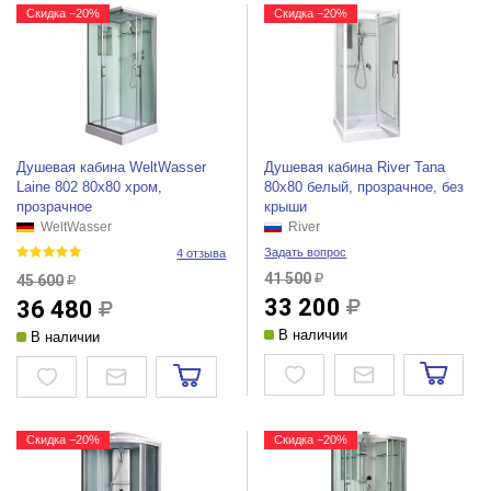
Скидка −20%
Скидка −20%
Душевая кабина WeltWasser
Душевая кабина River Tana
Laine 802 80x80 хром,
80x80 белый, прозрачное, без
прозрачное
крыши
WeltWasser
River
Задать вопрос
4 отзыва
41 500
45 600
33 200
36 480
В наличии
В наличии
Скидка −20%
Скидка −20%