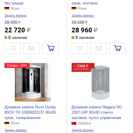
без крыши
хром, матовое
River
River
Задать вопрос
Задать вопрос
28 400
36 200
22 720
28 960
В наличии
В наличии
Скидка −20%
− 7300
₽
ЧЕРЕЗ КОРЗИНУ
Душевая кабина River Dunay
Душевая кабина Niagara NG
80/24 ТН 10000003137 80x80
2307-14P 80x80 стекло
хром, тонированное
матовое, пульт управления
River
Niagara
Задать вопрос
Задать вопрос