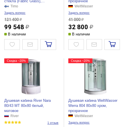
стекла (Fabric Glass),...
прозрачное
Timo
WeltWasser
Задать вопрос
Задать вопрос
121 400
41 000
99 548
32 800
В наличии
В наличии
Скидка −20%
Скидка −20%
Душевая кабина River Nara
Душевая кабина WeltWasser
80/43 МТ 80x80 белый,
Werra 804 80x80 хром,
матовое
прозрачное
River
WeltWasser
Задать вопрос
1 отзыв