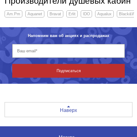
Производители душевых кабин
Am.Pm
Aquanet
Bravat
Erlit
IDO
Aqualux
Black&Wh
Напомним вам об акциях и распродажах
Подписаться
Наверх