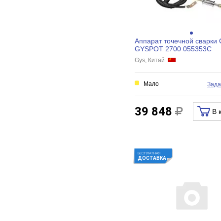
Аппарат точечной сварки 
GYSPOT 2700 055353C
Gys, Китай
Мало
Зада
39 848
В 
БЕСПЛАТНАЯ
ДОСТАВКА