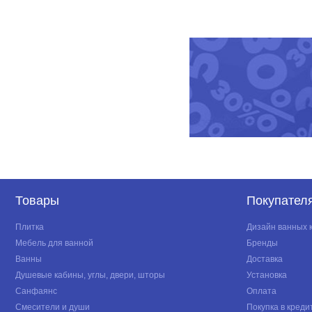
Товары
Покупател
Плитка
Дизайн ванных 
Мебель для ванной
Бренды
Ванны
Доставка
Душевые кабины, углы, двери, шторы
Установка
Санфаянс
Оплата
Смесители и души
Покупка в креди