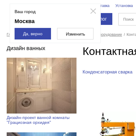
Бренды
Доставка
Установка
Москва
Ваш город
Каталог
Москва
Да, верно
Изменить
Главная страница
Силовая техника
Сварочное оборудование
Конт
Контактна
Дизайн ванных
Конденсаторная сварка
Дизайн-проект ванной комнаты
"Грациозная орхидея"