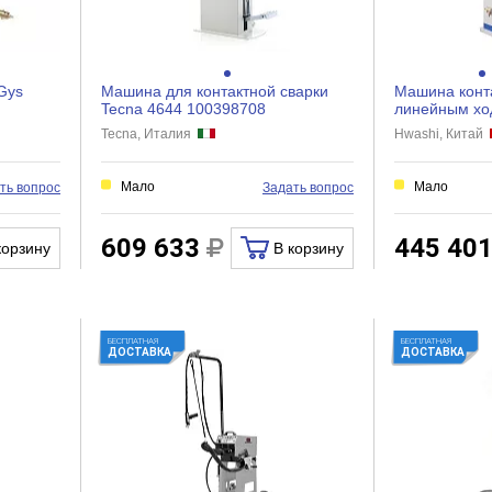
Gys
Машина для контактной сварки
Машина конта
Tecna 4644 100398708
линейным хо
25k 1005809
Tecna, Италия
Hwashi, Китай
Мало
Мало
ть вопрос
Задать вопрос
609 633
445 40
корзину
В корзину
БЕСПЛАТНАЯ
БЕСПЛАТНАЯ
ДОСТАВКА
ДОСТАВКА