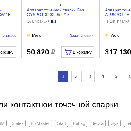
а
Аппарат точечной сварки Gys
Аппарат точе
SW 1500
GYSPOT 3902 052215
ALUSPOTTER 
Gys, Франция
Telwin, Итали
Мало
Мало
ть вопрос
Задать вопрос
50 820
317 13
корзину
В корзину
1
2
3
4
5
и контактной точечной сварки
BM
Stalex
FixMaster
Start
Fubag
Tecna
Gys
Te