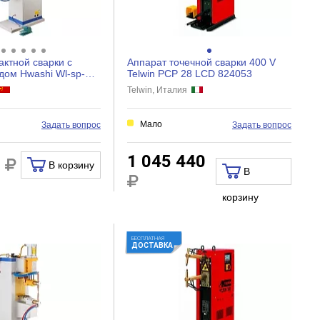
ктной сварки с
Аппарат точечной сварки 400 V
дом Hwashi Wl-sp-
Telwin PCP 28 LCD 824053
05
Telwin, Италия
Мало
Задать вопрос
Задать вопрос
1 045 440
1
В корзину
В
корзину
БЕСПЛАТНАЯ
ДОСТАВКА