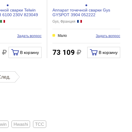
чной сварки Telwin
Аппарат точечной сварки Gys
6100 230V 823049
GYSPOT 3904 052222
я
Gys, Франция
Мало
Задать вопрос
Задать вопрос
0
73 109
В корзину
В корзину
След.
lwin
Hwashi
ТСС