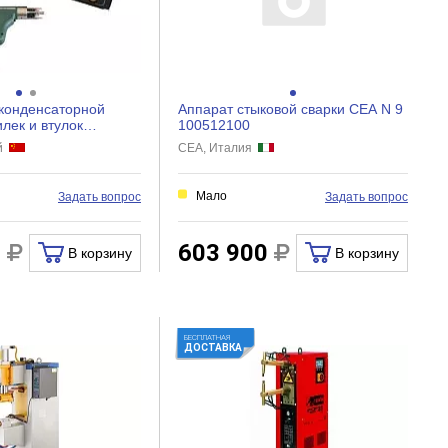
 конденсаторной
Аппарат стыковой сварки CEA N 9
лек и втулок
100512100
nderbolt 2500 F...
ай
CEA, Италия
Мало
Задать вопрос
Задать вопрос
3
603 900
В корзину
В корзину
БЕСПЛАТНАЯ
ДОСТАВКА