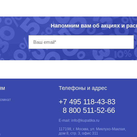
Напомним вам об акциях и ра
ям
Телефоны и адрес
комнат
+7 495 118-43-83
8 800 511-52-66
E-mail:
info@kupatika.ru
117198, г. Москва, ул. Миклухо-Маклая,
дом 8, стр. 3, офис 311
т