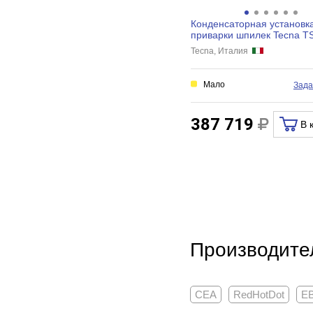
Конденсаторная установк
приварки шпилек Tecna T
100039581
Tecna, Италия
Мало
Зада
387 719
В 
Производител
CEA
RedHotDot
E