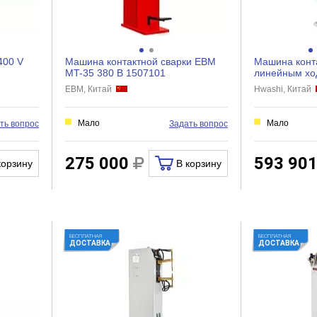
400 V
Машина контактной сварки EBM
Машина конта
MT-35 380 В 1507101
линейным хо
50k 1005809
EBM, Китай
Hwashi, Китай
Мало
Мало
ть вопрос
Задать вопрос
275 000
593 90
корзину
В корзину
БЕСПЛАТНАЯ
БЕСПЛАТНАЯ
ДОСТАВКА
ДОСТАВКА