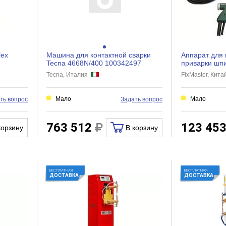
lex
Машина для контактной сварки
Аппарат для
Tecna 4668N/400 100342497
приварки шпи
FixMaster Thu
Tecna, Италия
FixMaster, Кит
Мало
Мало
ть вопрос
Задать вопрос
763 512
123 45
корзину
В корзину
БЕСПЛАТНАЯ
БЕСПЛАТНАЯ
ДОСТАВКА
ДОСТАВКА