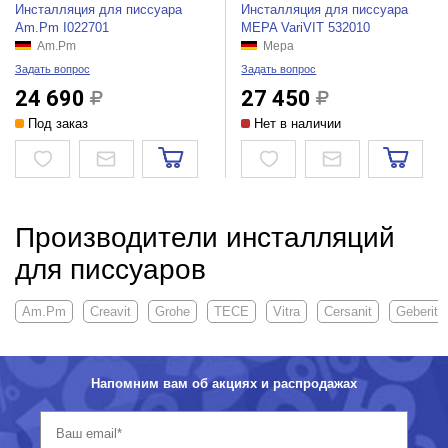
Инсталляция для писсуара
Инсталляция для писсуара
Am.Pm I022701
MEPA VariVIT 532010
Am.Pm
Mepa
Задать вопрос
Задать вопрос
24 690
27 450
Под заказ
Нет в наличии
Производители инсталляций
для писсуаров
Am.Pm
Creavit
Grohe
TECE
Vitra
Cersanit
Geberit
Напомним вам об акциях и распродажах