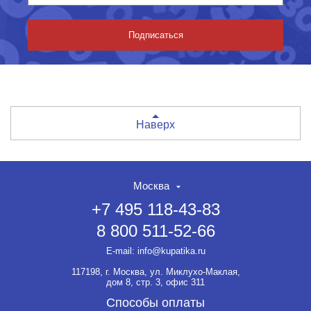
Подписаться
Наверх
Москва
+7 495 118-43-83
8 800 511-52-66
НЕТ СКИДКИ НА ТОВАР?!
ОФОРМЛЯЙТЕ ЗАКАЗ И
E-mail:
info@kupatika.ru
ВЫ ПОЛУЧИТЕ ЕЁ ДО 20%
117198, г. Москва, ул. Миклухо-Маклая,
Если товар не участвует ни в
дом 8, стр. 3, офис 311
какой акции, оформляйте
заказ и мы предоставим на
Способы оплаты