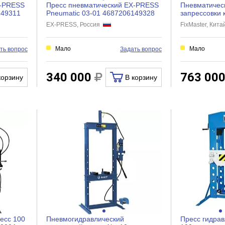
X-PRESS
Пресс пневматический EX-PRESS
Пневматичес
149311
Pneumatic 03-01 4687206149328
запрессовки 
maxholder 8
EX-PRESS, Россия
FixMaster, Кит
Мало
Мало
ть вопрос
Задать вопрос
340 000
763 00
корзину
В корзину
есс 100
Пневмогидравлический
Пресс гидрав