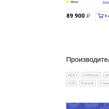
Мало
Зада
89 900
В 
Производите
AE&T
FixMaster
M
JCB
Rossvik
Стан