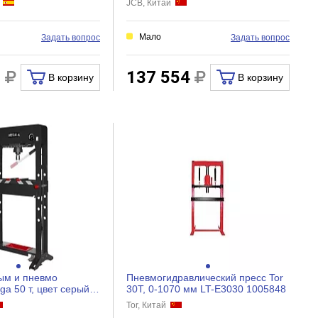
я
JCB, Китай
Мало
Задать вопрос
Задать вопрос
0
137 554
В корзину
В корзину
ым и пневмо
Пневмогидравлический пресс Tor
a 50 т, цвет серый
30T, 0-1070 мм LT-E3030 1005848
y
Tor, Китай