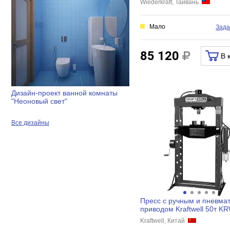
Wiederkraft, Тайвань
Мало
Зада
85 120
В 
Дизайн-проект ванной комнаты
"Неоновый свет"
Все дизайны
Пресс с ручным и пневма
приводом Kraftwell 50т 
Kraftwell, Китай