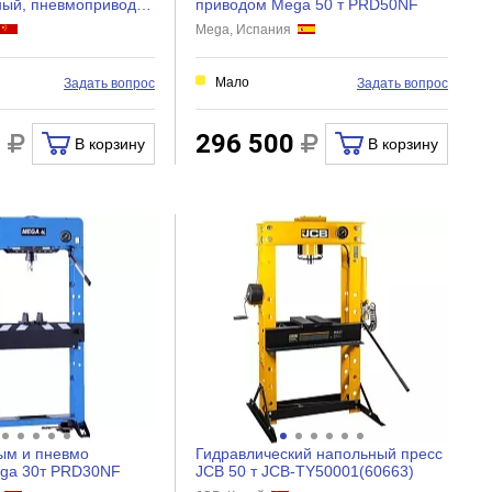
ный, пневмопривод,
приводом Mega 50 т PRD50NF
13CE
Mega, Испания
Мало
Задать вопрос
Задать вопрос
0
296 500
В корзину
В корзину
ым и пневмо
Гидравлический напольный пресс
ga 30т PRD30NF
JCB 50 т JCB-TY50001(60663)