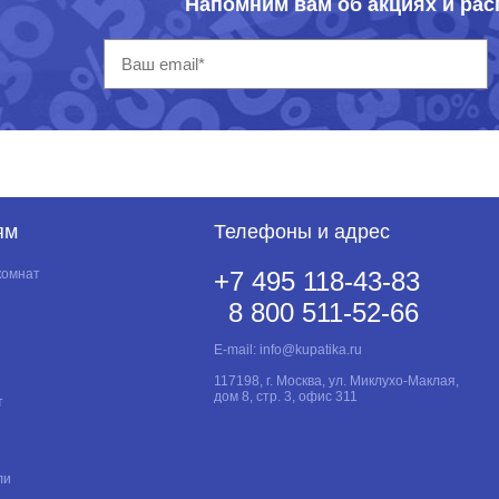
Напомним вам об акциях и ра
ям
Телефоны и адрес
комнат
+7 495 118-43-83
8 800 511-52-66
E-mail:
info@kupatika.ru
117198, г. Москва, ул. Миклухо-Маклая,
дом 8, стр. 3, офис 311
т
ли