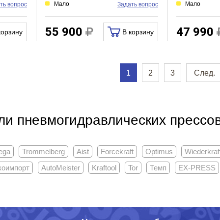
Мало
Мало
ть вопрос
Задать вопрос
55 900
47 990
корзину
В корзину
1
2
3
След.
ли пневмогидравлических прессо
ega
Trommelberg
Aist
Forcekraft
Optimus
Wiederkraf
коимпорт
AutoMeister
Kraftool
Tor
Темп
EX-PRESS