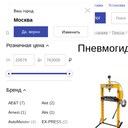
Бренды
Доставка
Установка
Москва
Ваш город
Каталог
Москва
Да, верно
Изменить
Главная страница
Оборудование для автосервиса и гаража
Прессы
Пневмогид
Розничная цена
От
До
Бренд
AE&T (7)
Aist (2)
Arnezi (1)
Atis (1)
AutoMeister (4)
EX-PRESS (2)