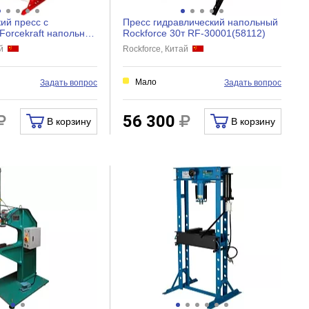
ий пресс с
Пресс гидравлический напольный
Forcekraft напольный
Rockforce 30т RF-30001(58112)
(48239)
ай
Rockforce, Китай
Мало
Задать вопрос
Задать вопрос
56 300
В корзину
В корзину