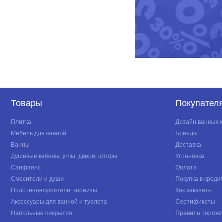
Товары
Покупател
Плитка
Дизайн ванных 
Мебель для ванной
Бренды
Ванны
Доставка
Душевые кабины, углы, двери, шторы
Установка
Санфаянс
Оплата
Смесители и души
Покупка в креди
Полотенцесушители, карнизы
Как заказать
Аксессуары для ванной и туалета
Сертификаты
Напольные покрытия
Правила торгов