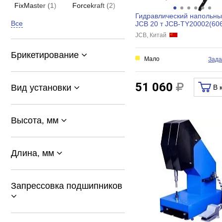
FixMaster (1)
Forcekraft (2)
Гидравлический напольны
Все
JCB 20 т JCB-TY20002(60
JCB, Китай
Брикетирование
Мало
Зада
51 060
Вид установки
В 
Высота, мм
Длина, мм
Запрессовка подшипников