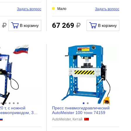
Мало
Задать вопрос
Задать вопрос
0
67 269
В корзину
В корзину
0 т, с ножной
Пресс пневмогидравлический
невмоприводом, 3
AutoMeister 100 тонн 74159
20TMFA
AutoMeister, Китай