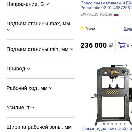
Пресс пневматический E
Напряжение, В
Pneumatic 02-01 4687206
EX-PRESS, Россия
Подъем станины max, мм
Мало
Зада
236 000
В 
Подъем станины min, мм
Привод
Рабочий ход, мм
Усилие, т
Ширина рабочей зоны, мм
Пневмогидравлический пр