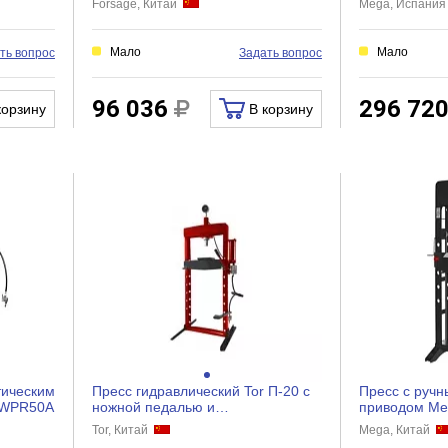
Forsage, Китай
Mega, Испани
Мало
Мало
ть вопрос
Задать вопрос
96 036
296 72
корзину
В корзину
тическим
Пресс гидравлический Tor П-20 с
Пресс с ручн
KRWPR50A
ножной педалью и
приводом Meg
пневмоприводом, 20 т 1023630
PRD50NF gre
Tor, Китай
Mega, Китай