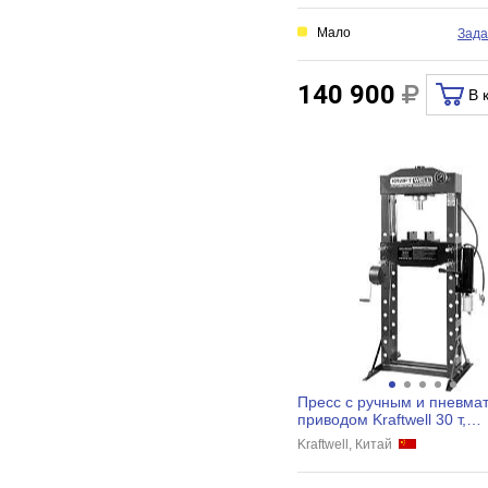
Мало
Зада
140 900
В 
Пресс с ручным и пневма
приводом Kraftwell 30 т,
напольный KRWPR30A
Kraftwell, Китай