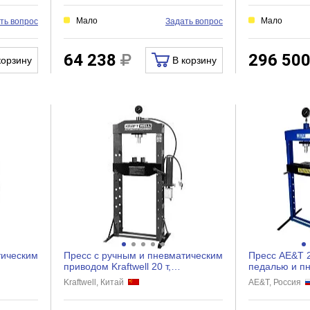
Мало
Мало
ть вопрос
Задать вопрос
64 238
296 50
корзину
В корзину
тическим
Пресс с ручным и пневматическим
Пресс AE&T 2
приводом Kraftwell 20 т,
педалью и п
напольный KRWPR20A
места T612
Kraftwell, Китай
AE&T, Россия