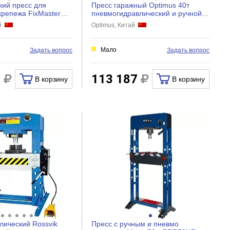
кий пресс для
Пресс гаражный Optimus 40т
крепежа FixMaster
пневмогидравлический и ручной
000 ULYP
привод OPT-240
ай
Optimus, Китай
Мало
Задать вопрос
Задать вопрос
0
113 187
В корзину
В корзину
лический Rossvik
Пресс с ручным и пневмо