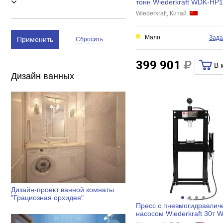
тонн Wiederkraft WDK-HP
Wiederkraft, Китай
Мало
Зада
Применить
Сбросить
399 901
В 
Дизайн ванных
Дизайн-проект ванной комнаты
"Грациозная орхидея"
Пресс с пневмогидравлич
насосом Wiederkraft 30т 
HP301