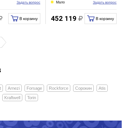
Мало
Задать вопрос
Задать вопрос
452 119
В корзину
В корзину
в
t
Arnezi
Forsage
Rockforce
Сорокин
Atis
Kraftwell
Torin