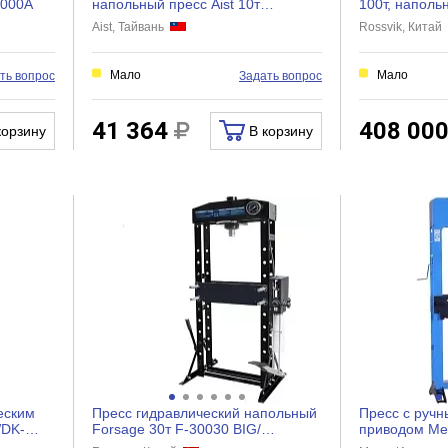
1000A
напольный пресс Aist 10т
100т, наполь
67902245 00-00010669
педаль HJ08
Aist, Тайвань
Rossvik, Китай
Мало
Мало
ть вопрос
Задать вопрос
41 364
408 00
корзину
В корзину
еским
Пресс гидравлический напольный
Пресс с ручн
WDK-
Forsage 30т F-30030 BIG/
приводом Me
дерев/(52957)