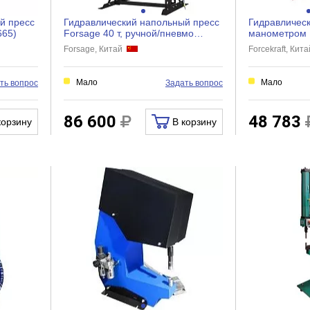
й пресс
Гидравлический напольный пресс
Гидравлическ
665)
Forsage 40 т, ручной/пневмо
манометром 
привод, рабочая высот...
30т FK-30002
Forsage, Китай
Forcekraft, Кит
Мало
Мало
ть вопрос
Задать вопрос
86 600
48 783
корзину
В корзину