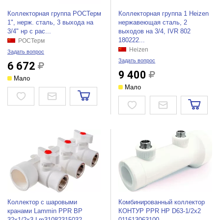
Коллекторная группа РОСТерм
Коллекторная группа 1 Heizen
1", нерж. сталь, 3 выхода на
нержавеющая сталь, 2
3/4" нр с рас...
выходов на 3/4, IVR 802
180222...
РОСТерм
Heizen
Задать вопрос
Задать вопрос
6 672
9 400
Мало
Мало
Коллектор с шаровыми
Комбинированный коллектор
кранами Lammin PPR ВР
КОНТУР PPR НР D63-1/2x2
32х1/2х3 Lm31082315032
011613063100