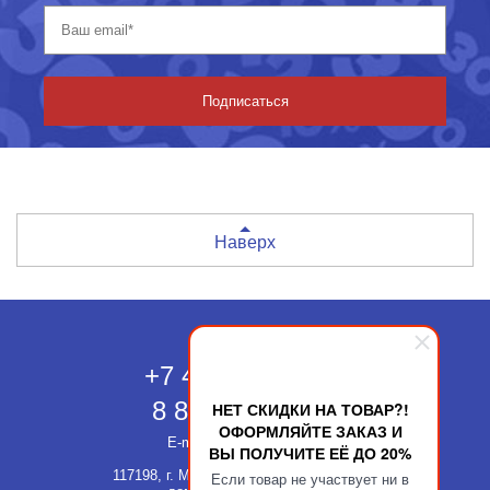
Подписаться
Наверх
Москва
+7 495 118-43-83
8 800 511-52-66
НЕТ СКИДКИ НА ТОВАР?!
ОФОРМЛЯЙТЕ ЗАКАЗ И
E-mail:
info@kupatika.ru
ВЫ ПОЛУЧИТЕ ЕЁ ДО 20%
117198, г. Москва, ул. Миклухо-Маклая,
Если товар не участвует ни в