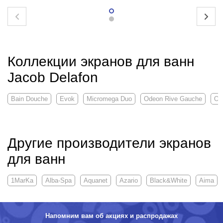
Коллекции экранов для ванн
Jacob Delafon
Bain Douche
Evok
Micromega Duo
Odeon Rive Gauche
Ov
Другие производители экранов
для ванн
1MarKa
Alba-Spa
Aquanet
Azario
Black&White
Aima
Напомним вам об акциях и распродажах