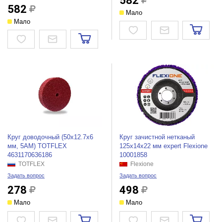
582
582
Мало
Мало
Круг доводочный (50x12.7x6
Круг зачистной нетканый
мм, 5AM) TOTFLEX
125x14x22 мм expert Flexione
4631170636186
10001858
TOTFLEX
Flexione
Задать вопрос
Задать вопрос
278
498
Мало
Мало