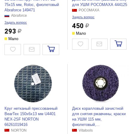
75х15 мм, Roloc, фиолетовый
для УШМ РОСОМАХА 444125
Abraforce 149471
РОСОМАХА
Abraforce
Задать вопрос
Задать вопрос
450
293
Мало
Мало
Круг нетканый прессованный
Диск коралловый зачистной
BearTex 150x6х13 мм U4401
для снятия ржавчины, краски
NEX-2SF NORTON
на УШМ 115 мм,
66261019416
фиолетовый,...
NORTON
Vitatools