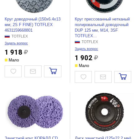
Круг доводочный (150х6.4х13
Круг прессованный нетканый
мм; 2S F FINE) TOTFLEX
полировальный доводочный
4631159668801
DUP 125 мм, М14, 3SF
TOTFLEX...
TOTFLEX
TOTFLEX
Задать вопрос
Задать вопрос
1 918
1 902
Мало
Мало
Зачистной круг КОРАЛЛ CD
Диск зачистной (125х22.2 мм)