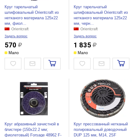
Круг тарельчатый
Круг тарельчатый
шлифовальный Orientcraft из
шлифовальный Orientcraft из
нетканого материала 125x22
нетканого материала 125x22
мм, фиол...
мм, черн...
Orientcraft
Orientcraft
Задать вопрос
Задать вопрос
570
1 835
Мало
Мало
Круг абразивный зачистной в
Круг прессованный нетканый
блистере (150х22.2 мм;
полировальный доводочный
фиолетовый) Forsage 48962 F-
DUP 125 мм, М14, 2SF