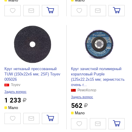
Мало
Мало
Круг нетканый прессованный
Круг зачистной полимерный
TUW (150x22x6 мм; 2SF) Toyev
коралловый Purple
005026
(125х22.2х15 мм; зернистость
очень г...
Toyev
РемоКолор
Задать вопрос
Задать вопрос
1 233
562
Мало
Мало