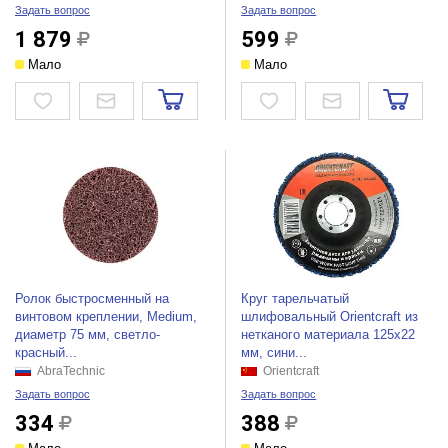
Задать вопрос
Задать вопрос
1 879
599
Мало
Мало
Ролок быстросменный на
Круг тарельчатый
винтовом креплении, Medium,
шлифовальный Orientcraft из
диаметр 75 мм, светло-
нетканого материала 125x22
красный...
мм, сини...
AbraTechnic
Orientcraft
Задать вопрос
Задать вопрос
334
388