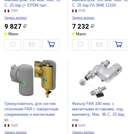
C, 25 бар (+ EPDM про...
C, 25 бар FA 3948 12100
FAR
FAR
Задать вопрос
Задать вопрос
9 827
7 232
Мало
Мало
Грязеуловитель для систем
Фильтр FAR 100 мкм, с
отопления FAR с поворотным
магнитными вставками, под
соединением и магнитными
манометр, Max: 95 C, 25 бар,
вс...
пов...
FAR
FAR
Задать вопрос
Задать вопрос