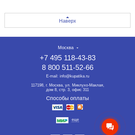
Наверх
Москва
+7 495 118-43-83
8 800 511-52-66
НЕТ СКИДКИ НА ТОВАР?!
ОФОРМЛЯЙТЕ ЗАКАЗ И
E-mail:
info@kupatika.ru
ВЫ ПОЛУЧИТЕ ЕЁ ДО 20%
117198, г. Москва, ул. Миклухо-Маклая,
Если товар не участвует ни в
дом 8, стр. 3, офис 311
какой акции, оформляйте
заказ и мы предоставим на
Способы оплаты
него скидку до 20%.
еще