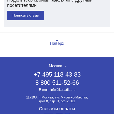
посетителями
Написать отзыв
Наверх
Москва
+7 495 118-43-83
8 800 511-52-66
НЕТ СКИДКИ НА ТОВАР?!
ОФОРМЛЯЙТЕ ЗАКАЗ И
E-mail:
info@kupatika.ru
ВЫ ПОЛУЧИТЕ ЕЁ ДО 20%
117198, г. Москва, ул. Миклухо-Маклая,
Если товар не участвует ни в
дом 8, стр. 3, офис 311
какой акции, оформляйте
заказ и мы предоставим на
Способы оплаты
него скидку до 20%.