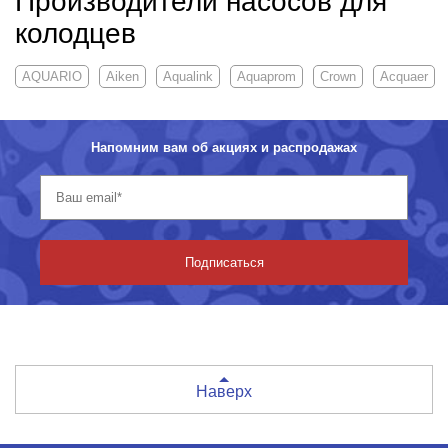
Производители насосов для
колодцев
AQUARIO
Aiken
Aqualink
Aquaprom
Crown
Acquaer
Напомним вам об акциях и распродажах
Подписаться
Наверх