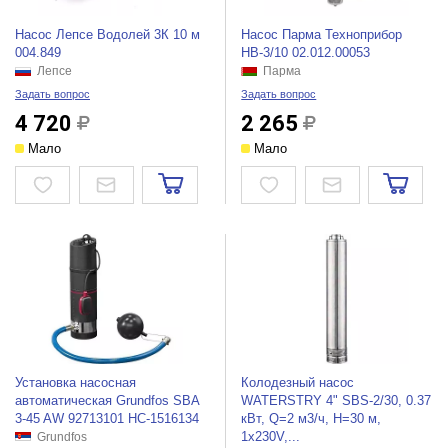
Насос Лепсе Водолей 3К 10 м
Насос Парма Техноприбор
004.849
НВ-3/10 02.012.00053
Лепсе
Парма
Задать вопрос
Задать вопрос
4 720
2 265
Мало
Мало
Установка насосная
Колодезный насос
автоматическая Grundfos SBA
WATERSTRY 4" SBS-2/30, 0.37
3-45 AW 92713101 НС-1516134
кВт, Q=2 м3/ч, H=30 м,
1x230V,...
Grundfos