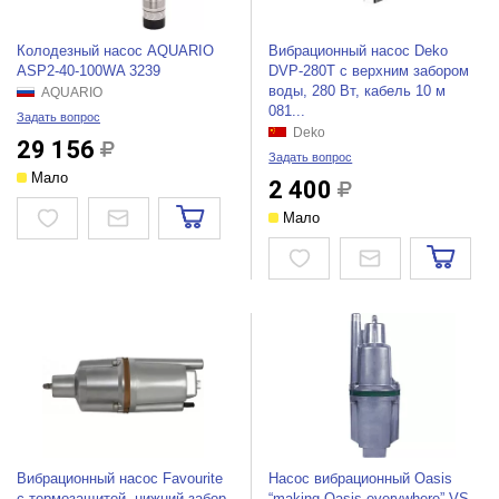
Колодезный насос AQUARIO
Вибрационный насос Deko
ASP2-40-100WA 3239
DVP-280T с верхним забором
воды, 280 Вт, кабель 10 м
AQUARIO
081...
Задать вопрос
Deko
29 156
Задать вопрос
Мало
2 400
Мало
Вибрационный насос Favourite
Насос вибрационный Oasis
с термозащитой, нижний забор
“making Оasis everywhere” VS