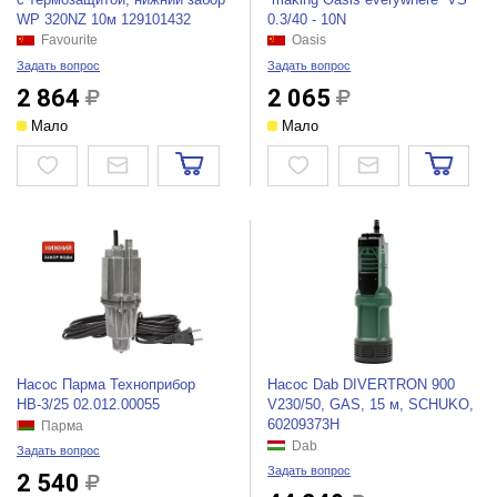
WP 320NZ 10м 129101432
0.3/40 - 10N
Favourite
Oasis
Задать вопрос
Задать вопрос
2 864
2 065
Мало
Мало
Насос Парма Техноприбор
Насос Dab DIVERTRON 900
НВ-3/25 02.012.00055
V230/50, GAS, 15 м, SCHUKO,
60209373H
Парма
Dab
Задать вопрос
Задать вопрос
2 540