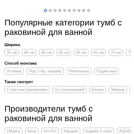
Популярные категории тумб с
раковиной для ванной
Ширина
35 см
40 см
45 см
50 см
55 см
65 см
70 см
75
Способ монтажа
Угловые
Под стир. машину
Напольные
Подвесные
Также смотрят
С накл-ми раковинами
Со столешницей
Белые
Чёрные
Д
Производители тумб с
раковиной для ванной
1MarKa
Aima
Am.Pm
Aquatek
Aqwella 5 stars
AQUAm