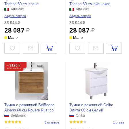
Techno 60 см сосна
Techno 60 см айс какао
Art&Max
Art&Max
Задать вопрос
Задать вопрос
33 044
33 044
28 087
28 087
Мало
Мало
− 9120
₽
ЧЕРЕЗ КОРЗИНУ
Тумба с раковиной BelBagno
Тумба с раковиной Onika
Albano 60 см Rovere Rustico
Элита 60 см белый
BelBagno
Onika
8 отзывов
1 отзыв