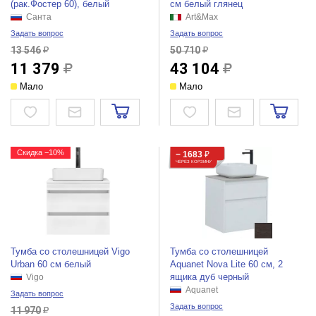
(рак.Фостер 60), белый
см белый глянец
Санта
Art&Max
Задать вопрос
Задать вопрос
13 546
50 710
11 379
43 104
Мало
Мало
Скидка −10%
− 1683
₽
ЧЕРЕЗ КОРЗИНУ
Тумба со столешницей Vigo
Тумба со столешницей
Urban 60 см белый
Aquanet Nova Lite 60 см, 2
ящика дуб черный
Vigo
Aquanet
Задать вопрос
Задать вопрос
11 970