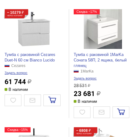
Скидка −17%
− 10279
₽
ЧЕРЕЗ КОРЗИНУ
Тумба с раковиной Cezares
Тумба с раковиной 1MarKa
Duet-N 60 см Bianco Lucido
Соната 58П, 2 ящика, белый
глянец
Cezares
1MarKa
Задать вопрос
Задать вопрос
61 744
28 531
В наличии
23 681
В наличии
Скидка −15%
− 6808
₽
ЧЕРЕЗ КОРЗИНУ