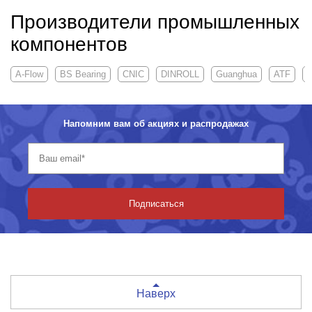
Производители промышленных
компонентов
A-Flow
BS Bearing
CNIC
DINROLL
Guanghua
ATF
Напомним вам об акциях и распродажах
Подписаться
Наверх