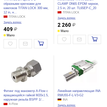
образными крючками для
CLAMP DN65 EPDM черное,
камлоков TITAN LOCK 300 мм,
2.5 in, 20 шт. TL65EP-C_20
12 in, н...
TITAN LOCK
TITAN LOCK
Задать вопрос
Задать вопрос
2 260
409
Мало
Мало
Фитинг под манометр A-Flow с
Линейная направляющая INA
вращающейся гайкой M20x1.5,
RWU55-F-L-V3-G2
наружная резьба BSPP 1/...
INA
A-Flow
Задать вопрос