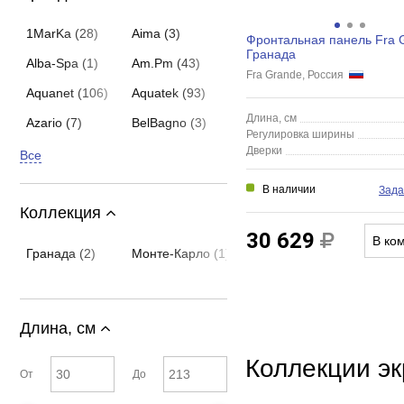
1MarKa (28)
Aima (3)
Фронтальная панель Fra 
Гранада
Alba-Spa (1)
Am.Pm (43)
Fra Grande, Россия
Aquanet (106)
Aquatek (93)
Длина, см
Azario (7)
BelBagno (3)
Регулировка ширины
Дверки
Все
В наличии
Зада
Коллекция
30 629
В ко
Гранада (2)
Монте-Карло (1)
Длина, см
Коллекции эк
От
До