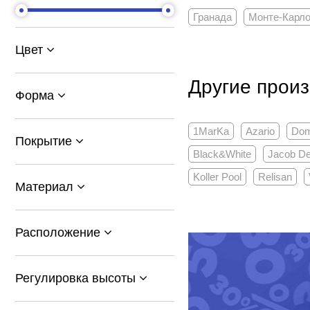
Гранада
Монте-Карл
Цвет
Другие произ
Форма
1MarKa
Azario
Dom
Покрытие
Black&White
Jacob De
Koller Pool
Relisan
Материал
Расположение
Регулировка высоты