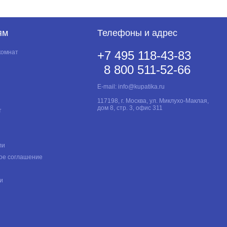
ям
Телефоны и адрес
комнат
+7 495 118-43-83
8 800 511-52-66
E-mail:
info@kupatika.ru
117198, г. Москва, ул. Миклухо-Маклая,
дом 8, стр. 3, офис 311
т
ли
ое соглашение
и