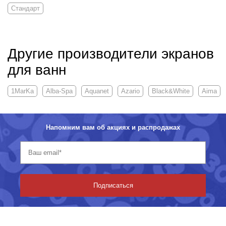
Стандарт
Другие производители экранов
для ванн
1MarKa
Alba-Spa
Aquanet
Azario
Black&White
Aima
Напомним вам об акциях и распродажах
Подписаться