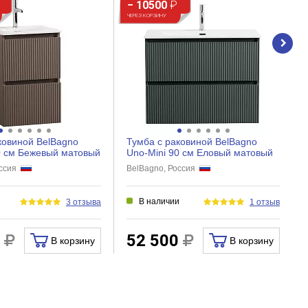
− 10500
₽
ЧЕРЕЗ КОРЗИНУ
ковиной BelBagno
Тумба с раковиной BelBagno
0 см Бежевый матовый
Uno-Mini 90 см Еловый матовый
оссия
BelBagno, Россия
и
В наличии
3 отзыва
1 отзыв
0
52 500
В корзину
В корзину