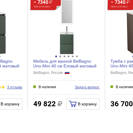
− 7340
₽
− 7340
₽
ЧЕРЕЗ КОРЗИНУ
ЧЕРЕЗ КОРЗИНУ
lBagno
Мебель для ванной BelBagno
Тумба с ра
й матовый
Uno-Mini 40 см Еловый матовый
Uno-Mini 4
BelBagno, Россия
BelBagno, Р
В наличии
В наличи
3 отзыва
Задать вопрос
49 822
36 70
В корзину
В корзину