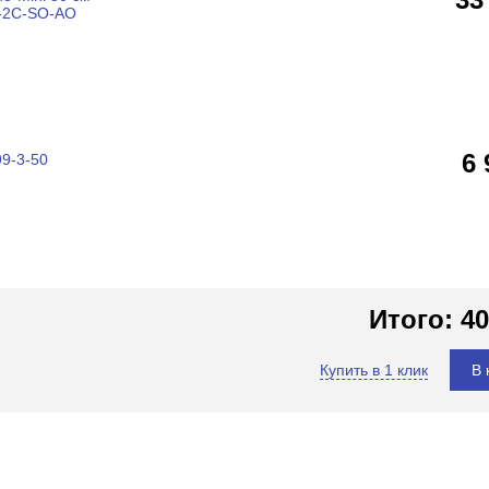
0-2C-SO-AO
6
99-3-50
Итого:
40
Купить в 1 клик
В 