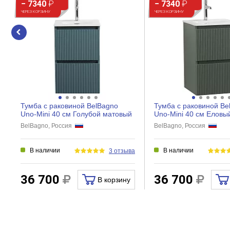
− 7340
₽
− 7340
₽
ЧЕРЕЗ КОРЗИНУ
ЧЕРЕЗ КОРЗИНУ
Тумба с раковиной BelBagno
Тумба с раковиной Be
Uno-Mini 40 см Голубой матовый
Uno-Mini 40 см Еловы
BelBagno, Россия
BelBagno, Россия
В наличии
В наличии
3 отзыва
36 700
36 700
В корзину