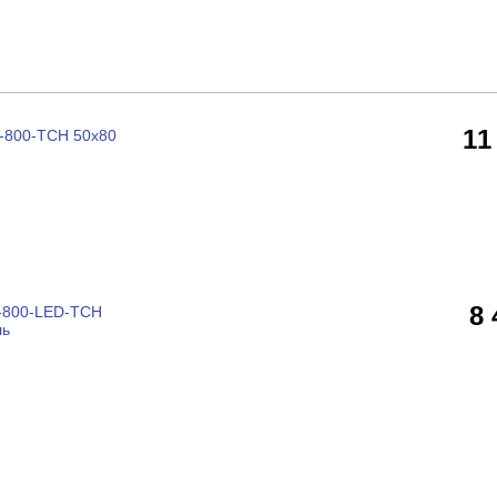
11
-800-TCH 50x80
8
-800-LED-TCH
ль