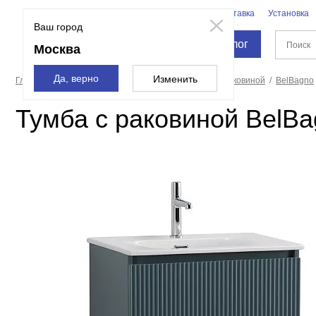
Бренды
Доставка
Установка
Москва
Ваш город
Каталог
Москва
Да, верно
Изменить
Главная страница
Мебель для ванной
Тумбы с раковиной
BelBagno
Тумба с раковиной BelBa