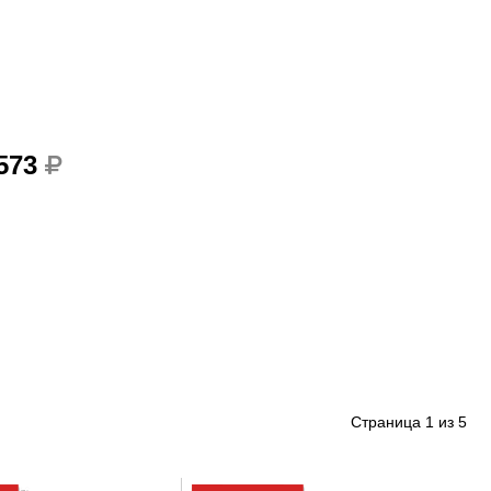
 573
Страница
1
из
5