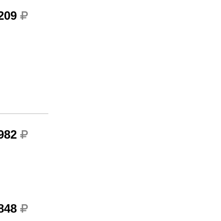
 209
 982
 848