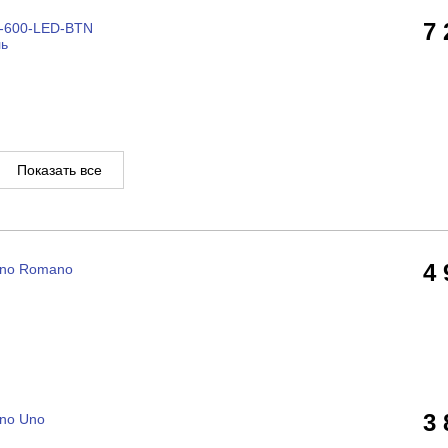
7
-600-LED-BTN
ль
Показать все
4
gno Romano
3
no Uno