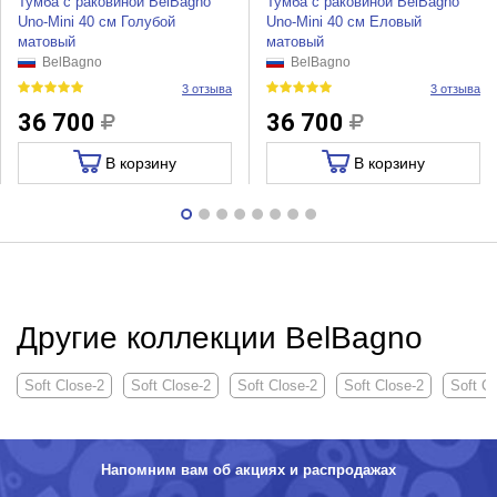
Тумба с раковиной BelBagno
Тумба с раковиной BelBagno
Uno-Mini 40 см Голубой
Uno-Mini 40 см Еловый
матовый
матовый
BelBagno
BelBagno
3 отзыва
3 отзыва
36 700
36 700
В корзину
В корзину
Другие коллекции BelBagno
Soft Close-2
Soft Close-2
Soft Close-2
Soft Close-2
Soft Cl
Напомним вам об акциях и распродажах