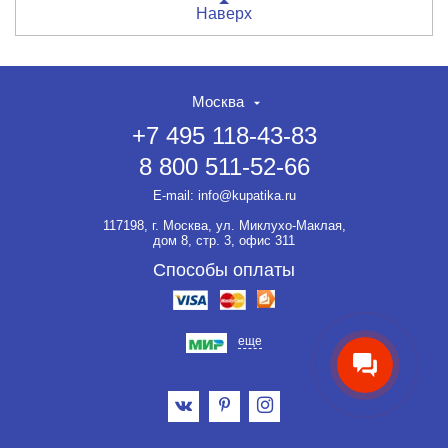
Наверх
Москва
+7 495 118-43-83
8 800 511-52-66
НЕТ СКИДКИ НА ТОВАР?!
ОФОРМЛЯЙТЕ ЗАКАЗ И
E-mail:
info@kupatika.ru
ВЫ ПОЛУЧИТЕ ЕЁ ДО 20%
117198, г. Москва, ул. Миклухо-Маклая,
Если товар не участвует ни в
дом 8, стр. 3, офис 311
какой акции, оформляйте
заказ и мы предоставим на
Способы оплаты
него скидку до 20%.
еще