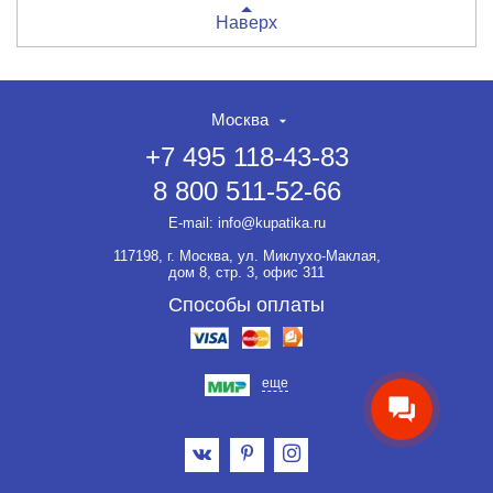
Наверх
Москва
+7 495 118-43-83
8 800 511-52-66
НЕТ СКИДКИ НА ТОВАР?!
ОФОРМЛЯЙТЕ ЗАКАЗ И
E-mail:
info@kupatika.ru
ВЫ ПОЛУЧИТЕ ЕЁ ДО 20%
117198, г. Москва, ул. Миклухо-Маклая,
Если товар не участвует ни в
дом 8, стр. 3, офис 311
какой акции, оформляйте
заказ и мы предоставим на
Способы оплаты
него скидку до 20%.
еще