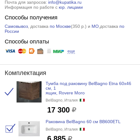
Почта для запросов:
info@kupatika.ru
Информация по работе с
юр. лицами
Способы получения
Самовывоз
, доставка
по Москве
(
350 р.
) и
МО
,доставка
по
России
Способы оплаты
еще
Комплектация
Тумба под раковину BelBagno Etna 60x46
см, 1
ящик, Rovere Moro
BelBagno, Италия
17 300
Раковина BelBagno 60 см BB600ETL
BelBagno, Италия
6 885