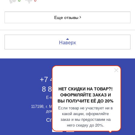
Еще отзывы
Наверх
Москва
+7 495 118-43-83
8 800 511-52-66
НЕТ СКИДКИ НА ТОВАР?!
ОФОРМЛЯЙТЕ ЗАКАЗ И
E-mail:
info@kupatika.ru
ВЫ ПОЛУЧИТЕ ЕЁ ДО 20%
117198, г. Москва, ул. Миклухо-Маклая,
Если товар не участвует ни в
дом 8, стр. 3, офис 311
какой акции, оформляйте
заказ и мы предоставим на
Способы оплаты
него скидку до 20%.