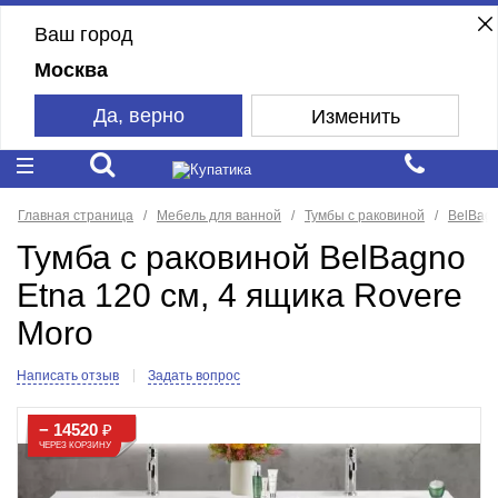
Ваш город
Москва
Да, верно
Изменить
Главная страница
Мебель для ванной
Тумбы с раковиной
BelBag
Тумба с раковиной BelBagno
Etna 120 см, 4 ящика Rovere
Moro
Написать отзыв
Задать вопрос
− 14520
₽
ЧЕРЕЗ КОРЗИНУ