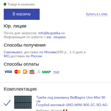
Товар в наличии
В корзину
Купить в 1 клик
Юр. лицам
Почта для запросов:
info@kupatika.ru
Информация по работе с
юр. лицами
Способы получения
Самовывоз
, доставка
по Москве
(
690 р.
, 1-3 дня) и
МО
,доставка
по России
Способы оплаты
еще
Комплектация
Тумба под раковину BelBagno Uno-Mini 90
см
Голубой матовый UNO-MINI-900-2C-SO-AO
BelBagno, Италия