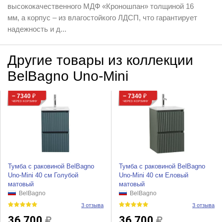
высококачественного МДФ «Кроношпан» толщиной 16
мм, а корпус – из влагостойкого ЛДСП, что гарантирует
надежность и д...
Другие товары из коллекции
BelBagno Uno-Mini
− 7340
₽
− 7340
₽
ЧЕРЕЗ КОРЗИНУ
ЧЕРЕЗ КОРЗИНУ
Тумба с раковиной BelBagno
Тумба с раковиной BelBagno
Uno-Mini 40 см Голубой
Uno-Mini 40 см Еловый
матовый
матовый
BelBagno
BelBagno
3 отзыва
3 отзыва
36 700
36 700