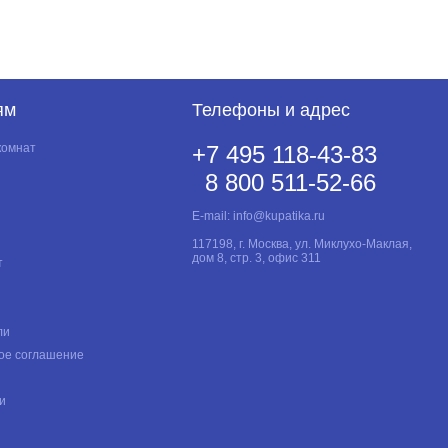
ям
Телефоны и адрес
комнат
+7 495 118-43-83
8 800 511-52-66
E-mail:
info@kupatika.ru
117198, г. Москва, ул. Миклухо-Маклая,
дом 8, стр. 3, офис 311
т
ли
ое соглашение
и