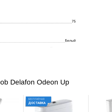
75
Белый
Прямоугольная
Современный
Глянцевое
cob Delafon Odeon Up
Акрил
Боковое
Нет
БЕСПЛАТНАЯ
ДОСТАВКА
Нет