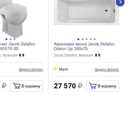
пакт Jacob Delafon
Акриловая ванна Jacob Delafon
18557K-00
Odeon Up 160x75
on, Франция
Jacob Delafon, Франция
и
Мало
Задать вопрос
Задать вопрос
0
27 570
В корзину
В корзину