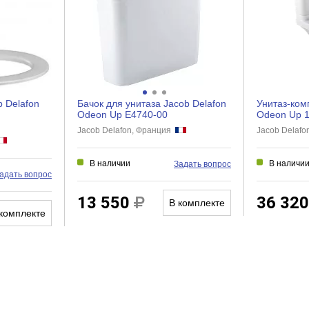
Нет
Нет
 Delafon
Бачок для унитаза Jacob Delafon
Унитаз-ком
Odeon Up E4740-00
Odeon Up 
Jacob Delafon, Франция
Jacob Delaf
В наличии
В наличи
Задать вопрос
адать вопрос
13 550
36 32
В комплекте
комплекте