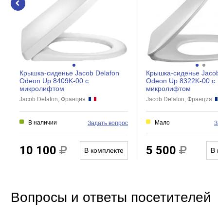
Дверки
Створки
Крышка-сиденье Jacob Delafon
Крышка-сиденье Jacob
Odeon Up 8409K-00 с
Odeon Up 8322K-00 с
микролифтом
микролифтом
Jacob Delafon, Франция
Jacob Delafon, Франция
В наличии
Мало
Задать вопрос
З
10 100
5 500
В комплекте
В 
Вопросы и ответы посетителей