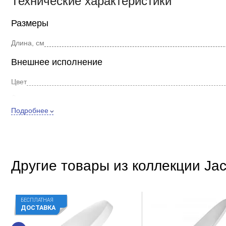
Технические характеристики
Размеры
Длина, см
Внешнее исполнение
Цвет
Форма
Подробнее
Стиль
Покрытие
Дополнительно
Другие товары из коллекции Ja
Материал
Расположение
Регулировка высоты
БЕСПЛАТНАЯ
ДОСТАВКА
Регулировка ширины