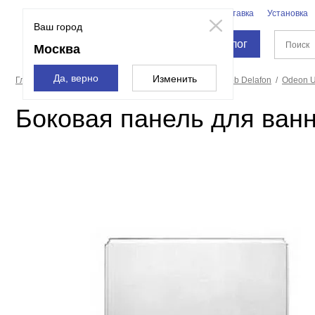
Бренды
Доставка
Установка
Москва
Ваш город
Каталог
Москва
Да, верно
Изменить
Главная страница
Ванны
Экраны для ванн
Jacob Delafon
Odeon 
Боковая панель для ванн