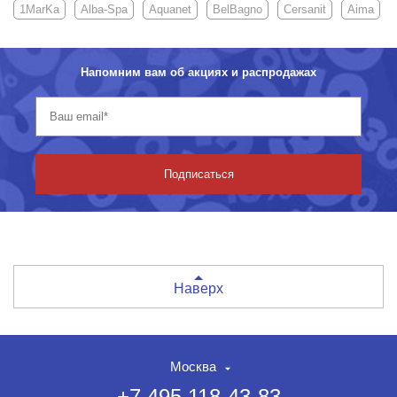
1MarKa
Alba-Spa
Aquanet
BelBagno
Cersanit
Aima
Напомним вам об акциях и распродажах
Подписаться
Наверх
Москва
+7 495 118-43-83