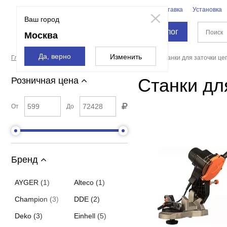
Бренды
Доставка
Установка
Москва
Ваш город
Каталог
Москва
Да, верно
Изменить
Главная страница
Станки
Точильные станки
Станки для заточки це
Станки дл
Розничная цена
От
До
Бренд
AYGER (1)
Alteco (1)
Champion (3)
DDE (2)
Deko (3)
Einhell (5)