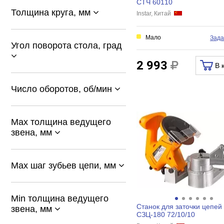
СТЧ 60110
Толщина круга, мм
Instar, Китай
Мало
Зада
Угол поворота стола, град
2 993
В 
Число оборотов, об/мин
Max толщина ведущего
звена, мм
Max шаг зубьев цепи, мм
Min толщина ведущего
Станок для заточки цепей
звена, мм
СЗЦ-180 72/10/10