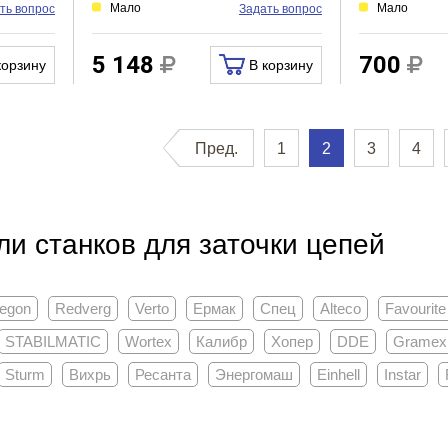
Мало
Мало
ть вопрос
Задать вопрос
5 148
700
корзину
В корзину
Пред.
1
2
3
4
и станков для заточки цепей
egon
Redverg
Verto
Ермак
Спец
Alteco
Favourite
STABILMATIC
Wortex
Калибр
Хопер
DDE
Gramex
Sturm
Вихрь
Ресанта
Энергомаш
Einhell
Instar