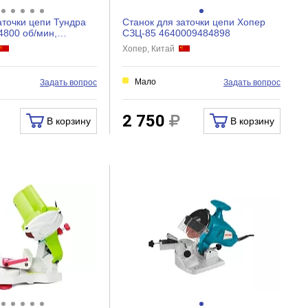
аточки цепи Тундра
Станок для заточки цепи Хопер
 4800 об/мин,
СЗЦ-85 4640009484898
8 мм 9313...
Хопер, Китай
Мало
Задать вопрос
Задать вопрос
2 750
В корзину
В корзину