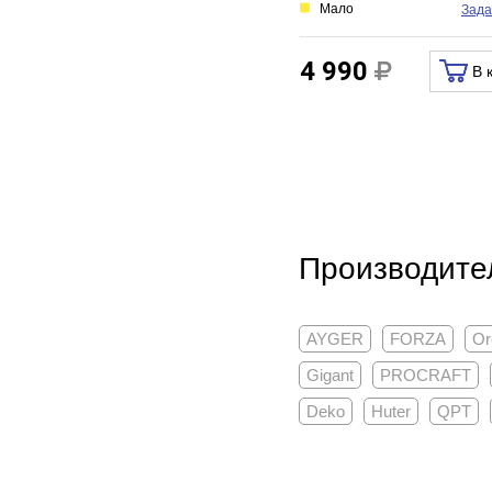
Мало
Зада
4 990
В 
Производител
AYGER
FORZA
Or
Gigant
PROCRAFT
Deko
Huter
QPT