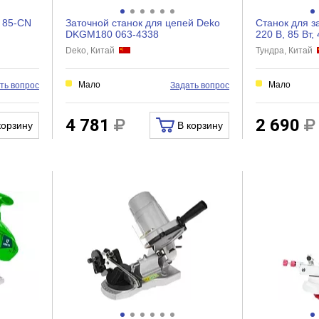
G 85-CN
Заточной станок для цепей Deko
Станок для з
DKGM180 063-4338
220 В, 85 Вт,
108x22x3.2/4.
Deko, Китай
Тундра, Китай
Мало
Мало
ть вопрос
Задать вопрос
4 781
2 690
корзину
В корзину