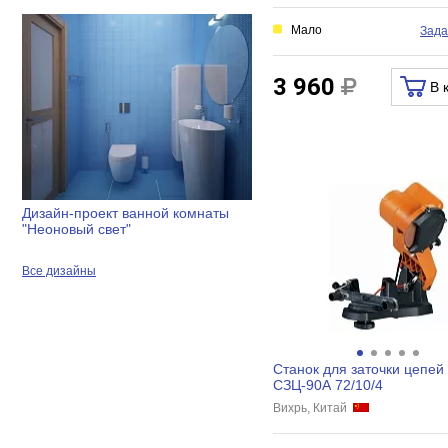
Мало
Зада
3 960
В 
Дизайн-проект ванной комнаты
"Неоновый свет"
Все дизайны
Станок для заточки цепей
СЗЦ-90A 72/10/4
Вихрь, Китай