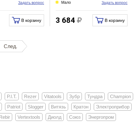
Мало
Задать вопрос
Задать вопрос
3 684
В корзину
В корзину
След.
P.I.T.
Rezer
Vitatools
Зубр
Тундра
Champion
Patriot
Slogger
Витязь
Кратон
Электроприбор
Rebir
Vertextools
Диолд
Союз
Энергопром