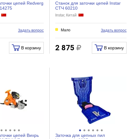
аточки цепей Redverg
Станок для заточки цепей Instar
14275
СТЧ 60210
й
Instar, Китай
Мало
Задать вопрос
Задать вопрос
2 875
В корзину
В корзину
аточки цепей Вихрь
Заточка для цепных пил