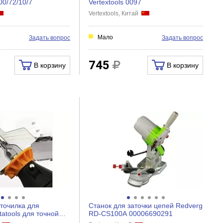
00/72/10/7
Vertextools 0097
Vertextools, Китай
Мало
Задать вопрос
Задать вопрос
745
В корзину
В корзину
точилка для
Станок для заточки цепей Redverg
tatools для точной
RD-CS100A 00006690291
a-dlya-pil...