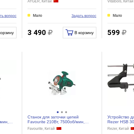
AYGER, Китай
Vitatools, Кита
Мало
Мало
ть вопрос
Задать вопрос
3 490
599
корзину
В корзину
Станок для заточки цепей
Устройство д
мин,
Favourite 210Вт, 7500об/мин,
Rezer HSB 3
м...
100х10х3.2мм BG 210
&quot;скрипка
Favourite, Китай
Rezer, Китай