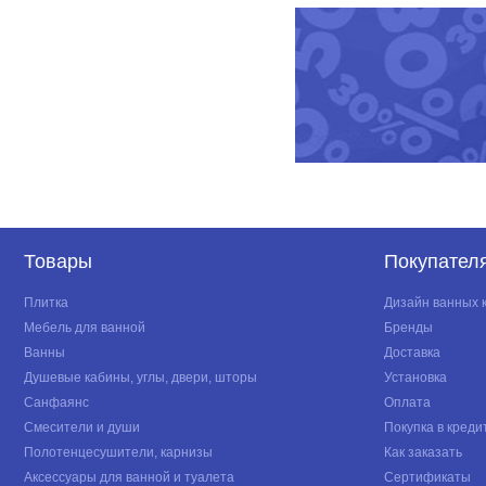
Товары
Покупател
Плитка
Дизайн ванных 
Мебель для ванной
Бренды
Ванны
Доставка
Душевые кабины, углы, двери, шторы
Установка
Санфаянс
Оплата
Смесители и души
Покупка в креди
Полотенцесушители, карнизы
Как заказать
Аксессуары для ванной и туалета
Сертификаты