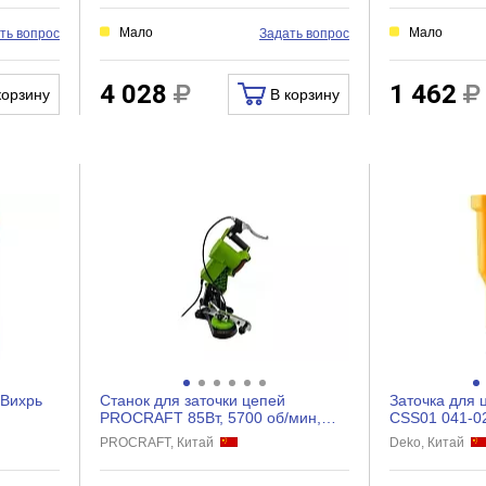
Мало
Мало
ть вопрос
Задать вопрос
4 028
1 462
корзину
В корзину
 Вихрь
Станок для заточки цепей
Заточка для 
PROCRAFT 85Вт, 5700 об/мин,
CSS01 041-0
заточной круг 108/3,2/23 мм...
PROCRAFT, Китай
Deko, Китай