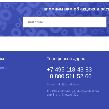
Напомним вам об акциях и ра
ям
Телефоны и адрес
комнат
+7 495 118-43-83
8 800 511-52-66
E-mail:
info@kupatika.ru
117198, г. Москва, ул. Миклухо-Маклая,
дом 8, стр. 3, офис 311
т