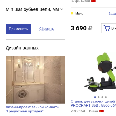
Вихрь, Китай
Min шаг зубьев цепи, мм
Мало
Зада
3 690
В 
Применить
Сбросить
Дизайн ванных
Станок для заточки цепей
PROCRAFT 85Вт, 5500 об/
Дизайн-проект ванной комнаты
заточной круг 108/3,2/23 м
"Грациозная орхидея"
PROCRAFT, Китай