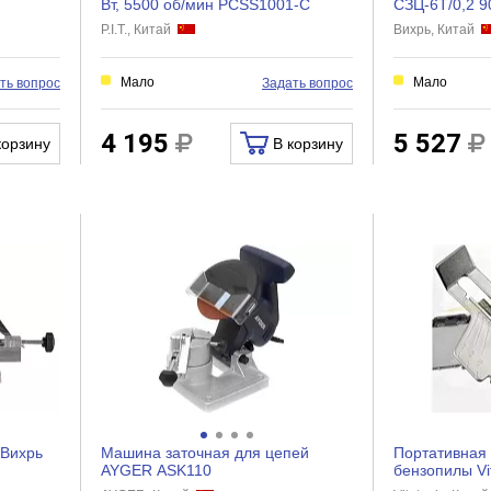
Вт, 5500 об/мин PCSS1001-C
СЗЦ-6T/0,2 9
P.I.T., Китай
Вихрь, Китай
Мало
Мало
ть вопрос
Задать вопрос
4 195
5 527
корзину
В корзину
 Вихрь
Машина заточная для цепей
Портативная 
AYGER ASK110
бензопилы Vi
заточки tochilk