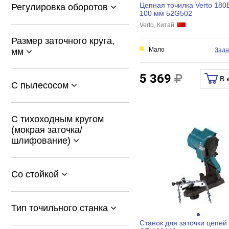
Цепная точилка Verto 180
Регулировка оборотов
100 мм 52G502
Verto, Китай
Размер заточного круга,
Мало
Зада
мм
5 369
В 
С пылесосом
С тихоходным кругом
(мокрая заточка/
шлифование)
Со стойкой
Тип точильного станка
Станок для заточки цепей 