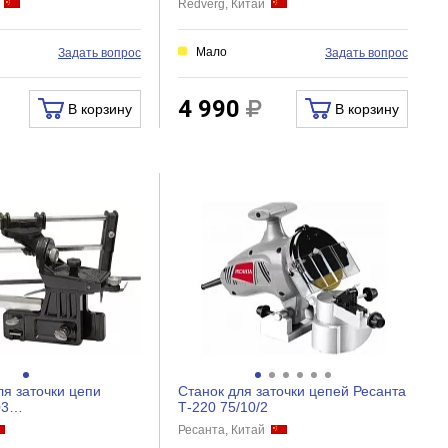
й
Redverg, Китай
Мало
Задать вопрос
Задать вопрос
4 990
В корзину
В корзину
ля заточки цепи
Станок для заточки цепей Ресанта
03
Т-220 75/10/2
&quot; упаковка 3...
Ресанта, Китай