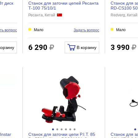
Вт диск
Станок для заточки цепей Ресанта
Станок для з
Т-100 75/10/1
RD-CS100 50
Ресанта, Китай
Redverg, Кита
Мало
Мало
ть вопрос
Задать вопрос
6 290
3 990
корзину
В корзину
Instar
Станок для заточки цепи P.I.T. 85
Станок для з