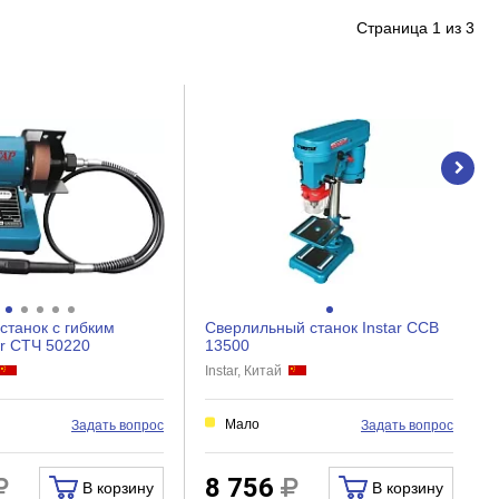
Страница
1
из
3
станок с гибким
Сверлильный станок Instar ССВ
ar СТЧ 50220
13500
Instar, Китай
Мало
Задать вопрос
Задать вопрос
8 756
В корзину
В корзину