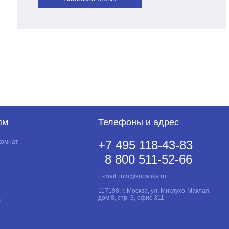
ям
Телефоны и адрес
комнат
+7 495 118-43-83
8 800 511-52-66
E-mail:
info@kupatika.ru
117198, г. Москва, ул. Миклухо-Маклая,
дом 8, стр. 3, офис 311
т