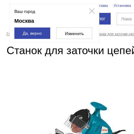
Бренды
Доставка
Установка
Москва
Ваш город
Каталог
Москва
Да, верно
Изменить
Главная страница
Станки
Точильные станки
Станки для заточки це
Станок для заточки цепе