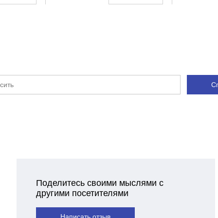
2.6
360х320х440
Профессиональный
С
Поделитесь своими мыслями с
другими посетителями
Написать отзыв