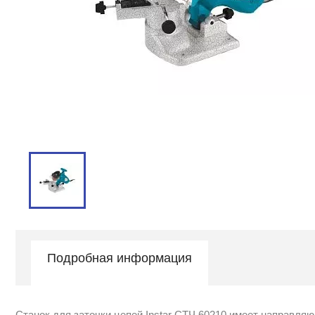
Подробная информация
Станок для заточки цепей Instar СТЧ 60210 имеет направля