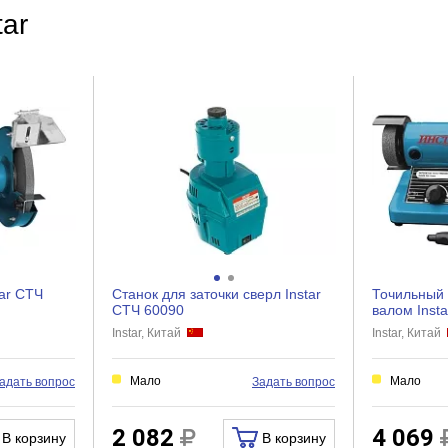
3.2
tar
да
нет
нет
нет
нет
нет
35
tar СТЧ
Станок для заточки сверл Instar
Точильный 
СТЧ 60090
валом Inst
Instar, Китай
Instar, Китай
нет
Мало
Мало
адать вопрос
Задать вопрос
для цепей
2 082
4 069
В корзину
В корзину