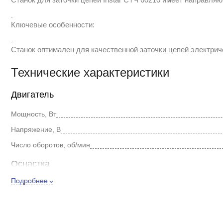
.
Ключевые особенности:
.
Станок оптимален для качественной заточки цепей электрич
Технические характеристики
Двигатель
Мощность, Вт
Напряжение, В
Число оборотов, об/мин
Оснастка
Подробнее
Посадочный диаметр, мм
Диаметр диска, мм
Размер заточного круга, мм