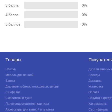
3 балла
0%
4 балла
0%
5 баллов
0%
Товары
Покупател
Плитка
Дизайн ванных 
Мебель для ванной
Бренды
Ванны
Доставка
Душевые кабины, углы, двери, шторы
Установка
Санфаянс
Оплата
Смесители и души
Покупка в креди
Полотенцесушители, карнизы
Как заказать
Аксессуары для ванной и туалета
Сертификаты