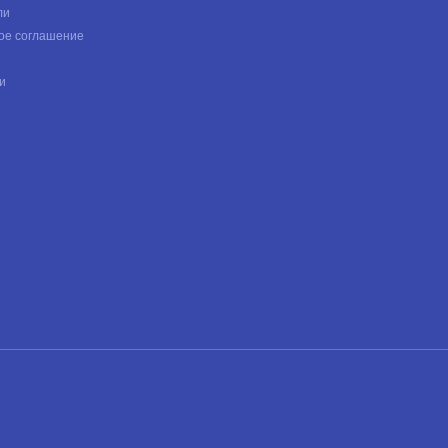
ли
ое соглашение
и