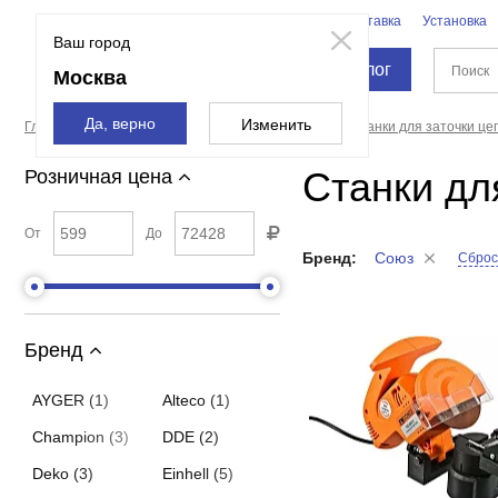
Бренды
Доставка
Установка
Москва
Ваш город
Каталог
Москва
Да, верно
Изменить
Главная страница
Станки
Точильные станки
Станки для заточки це
Станки дл
Розничная цена
От
До
Бренд:
Союз
Сброс
Бренд
AYGER (1)
Alteco (1)
Champion (3)
DDE (2)
Deko (3)
Einhell (5)