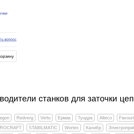
очки
ть вопрос
корзину
водители станков для заточки це
egon
Redverg
Verto
Ермак
Тундра
Alteco
Favouri
ROCRAFT
STABILMATIC
Wortex
Калибр
Электропри