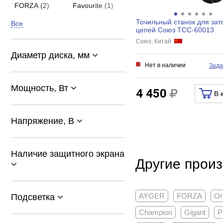
FORZA (2)
Favourite (1)
Точильный станок для зат
Все
цепей Союз ТСС-60013
Союз, Китай
Диаметр диска, мм
Нет в наличии
Зада
Мощность, Вт
4 450
В 
Напряжение, В
Наличие защитного экрана
Другие произ
AYGER
FORZA
Or
Подсветка
Champion
Gigant
P