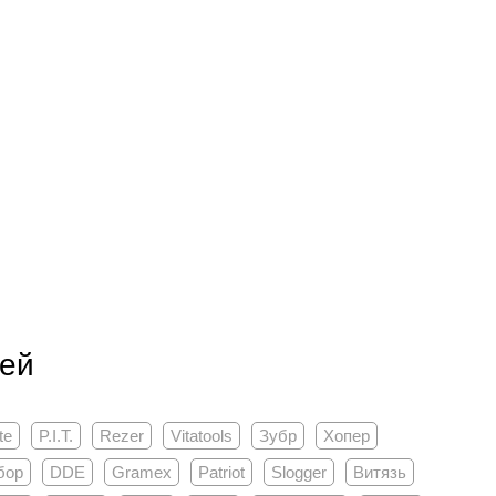
пей
te
P.I.T.
Rezer
Vitatools
Зубр
Хопер
бор
DDE
Gramex
Patriot
Slogger
Витязь