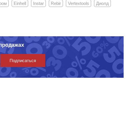
ром
Einhell
Instar
Rebir
Vertextools
Диолд
спродажах
Подписаться