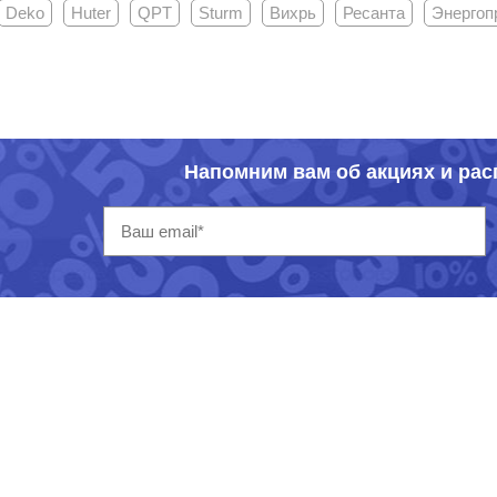
Deko
Huter
QPT
Sturm
Вихрь
Ресанта
Энергоп
Напомним вам об акциях и ра