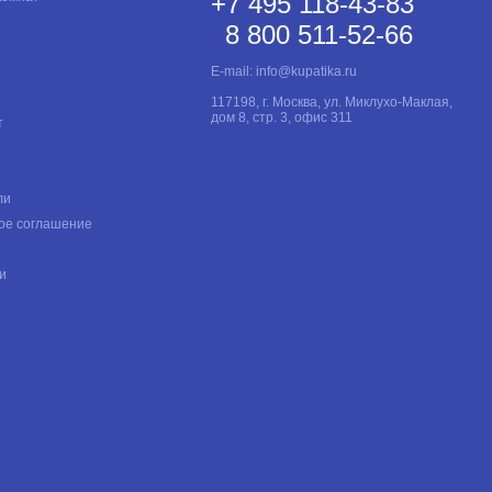
+7 495 118-43-83
8 800 511-52-66
E-mail:
info@kupatika.ru
117198, г. Москва, ул. Миклухо-Маклая,
дом 8, стр. 3, офис 311
т
ли
ое соглашение
и