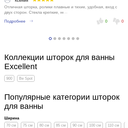
Ксения
Отличная шторка, ролики плавные и тихие, удобная, вход с
двух сторон. Стекла крепкие, не дребезжат. Рекомендую.
Подробнее
0
0
Коллекции шторок для ванны
Excellent
900
Be Spot
Популярные категории шторок
для ванны
Ширина
70 см
75 см
80 см
85 см
90 см
100 см
110 см
1