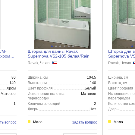
CM-
Шторка для ванны Ravak
Шторка для 
 хром
Supernova VS2-105 белая/Rain
Supernova VS
Ravak, Чехия
Ravak, Чехия
80
Ширина, см
104.5
Ширина, см
140
Высота, см
140
Высота, см
Хром
Цвет профиля
Белый
Цвет профиля
Матовое
Исполнение полотна
Матовое
Исполнение по
перегородки
перегородки
1
Количество секций
2
Количество сек
Дверь
Нет
Дверь
Мало
Мало
ть вопрос
Задать вопрос