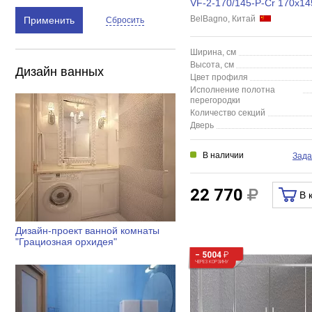
VF-2-170/145-P-Cr 170x14
рифленая
BelBagno, Китай
Применить
Сбросить
Ширина, см
Высота, см
Дизайн ванных
Цвет профиля
Исполнение полотна
перегородки
Количество секций
Дверь
В наличии
Зада
22 770
В 
Дизайн-проект ванной комнаты
"Грациозная орхидея"
− 5004
₽
ЧЕРЕЗ КОРЗИНУ