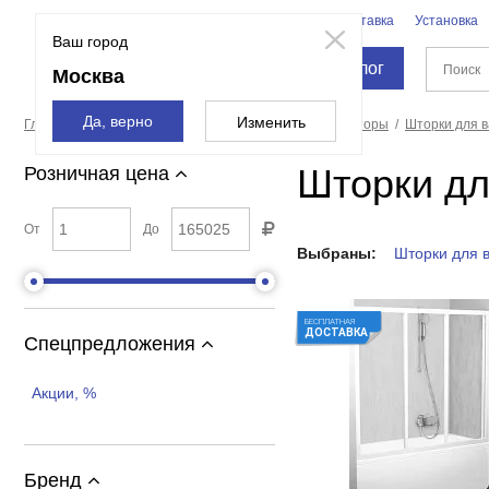
Бренды
Доставка
Установка
Москва
Ваш город
Каталог
Москва
Да, верно
Изменить
Главная страница
Душевые кабины, углы, двери, шторы
Шторки для 
Шторки дл
Розничная цена
От
До
Выбраны:
Шторки для 
БЕСПЛАТНАЯ
ДОСТАВКА
Спецпредложения
Акции, %
Бренд