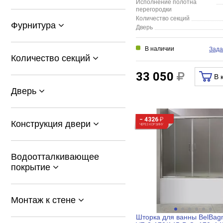
Исполнение полотна
перегородки
Количество секций
Фурнитура
Дверь
В наличии
Зада
Количество секций
33 050
В 
Дверь
− 4326
₽
Конструкция двери
ЧЕРЕЗ КОРЗИНУ
Водоотталкивающее
покрытие
Монтаж к стене
Шторка для ванны BelBag