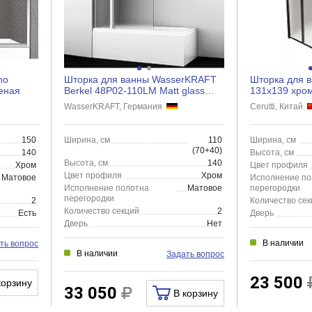
no
Шторка для ванны WasserKRAFT
Шторка для в
еная
Berkel 48P02-110LM Matt glass
131x139 хром
Fixed 110х140 серебри...
WasserKRAFT, Германия
Cerutti, Китай
150
Ширина, см
110
Ширина, см
(70+40)
140
Высота, см
Высота, см
140
Хром
Цвет профиля
Цвет профиля
Хром
Матовое
Исполнение по
Исполнение полотна
Матовое
перегородки
перегородки
2
Количество сек
Количество секций
2
Есть
Дверь
Дверь
Нет
В наличии
ть вопрос
В наличии
Задать вопрос
23 500
корзину
33 050
В корзину