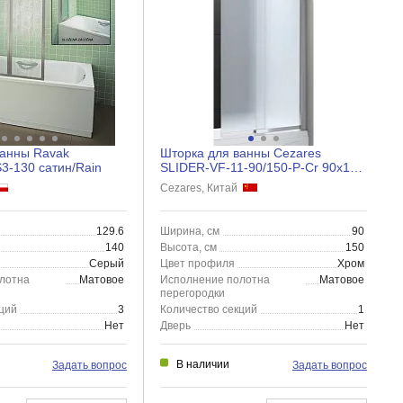
ванны Ravak
Шторка для ванны Cezares
3-130 сатин/Rain
SLIDER-VF-11-90/150-P-Cr 90x150
рифленая
Cezares, Китай
129.6
Ширина, см
90
140
Высота, см
150
Серый
Цвет профиля
Хром
лотна
Матовое
Исполнение полотна
Матовое
перегородки
ций
3
Количество секций
1
Нет
Дверь
Нет
В наличии
Задать вопрос
Задать вопрос