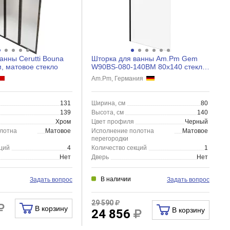
анны Cerutti Bouna
Шторка для ванны Am.Pm Gem
, матовое стекло
W90BS-080-140BM 80x140 стекло
матовое, черный
Am.Pm, Германия
131
Ширина, см
80
139
Высота, см
140
Хром
Цвет профиля
Черный
лотна
Матовое
Исполнение полотна
Матовое
перегородки
ций
4
Количество секций
1
Нет
Дверь
Нет
В наличии
Задать вопрос
Задать вопрос
29 590
В корзину
В корзину
24 856