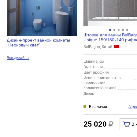
Шторка для ванны BelBag
Unique 150/180x140 рифл
Дизайн-проект ванной комнаты
"Неоновый свет"
BelBagno, Китай
Все дизайны
Ширина, см
Высота, см
Цвет профиля
Исполнение полотна
перегородки
Количество секций
Дверь
В наличии
Зада
25 020
В 