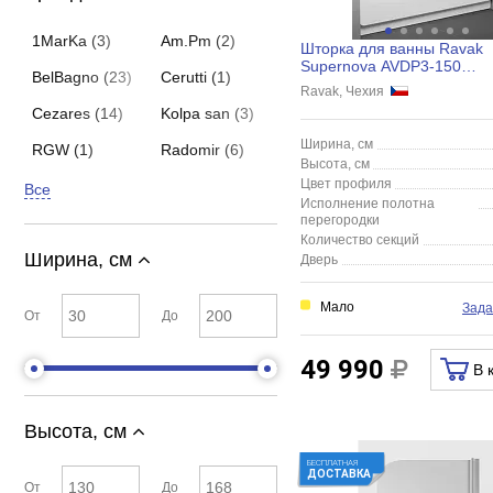
1MarKa (3)
Am.Pm (2)
Шторка для ванны Ravak
Supernova AVDP3-150
BelBagno (23)
Cerutti (1)
белая/Grape
Ravak, Чехия
Cezares (14)
Kolpa san (3)
Ширина, см
RGW (1)
Radomir (6)
Высота, см
Цвет профиля
Все
Исполнение полотна
перегородки
Количество секций
Ширина, см
Дверь
Мало
Зада
От
До
49 990
В 
Высота, см
БЕСПЛАТНАЯ
ДОСТАВКА
От
До