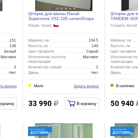
Шторка для ванны Ravak
Шторка для 
Supernova VS2-105 сатин/Grape
TANDEM-SOFT
170x145 мат
Ravak, Чехия
Cezares, Кита
151
Ширина, см
104.5
Ширина, см
138
Высота, см
140
Высота, см
Белый
Цвет профиля
Серый
Цвет профиля
Матовое
Исполнение полотна
Матовое
Исполнение по
перегородки
перегородки
3
Количество секций
2
Количество сек
Нет
Дверь
Нет
Дверь
Мало
В наличии
ть вопрос
Задать вопрос
33 990
50 940
корзину
В корзину
БЕСПЛАТНАЯ
БЕСПЛАТНАЯ
ДОСТАВКА
ДОСТАВКА