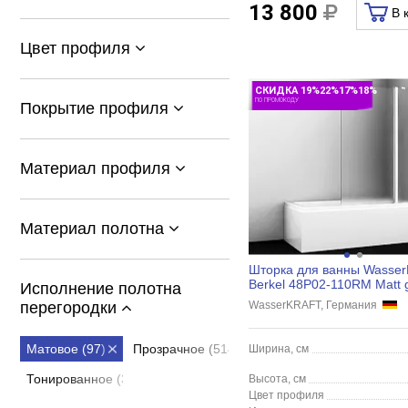
13 800
В 
Цвет профиля
СКИДКА 19%22%17%18%
ПО ПРОМОКОДУ
Покрытие профиля
Материал профиля
Материал полотна
Шторка для ванны Wasse
Berkel 48P02-110RM Matt 
Исполнение полотна
Fixed 110х140 серебри...
WasserKRAFT, Германия
перегородки
Матовое (97)
Прозрачное (514)
Ширина, см
Тонированное (36)
Высота, см
Цвет профиля