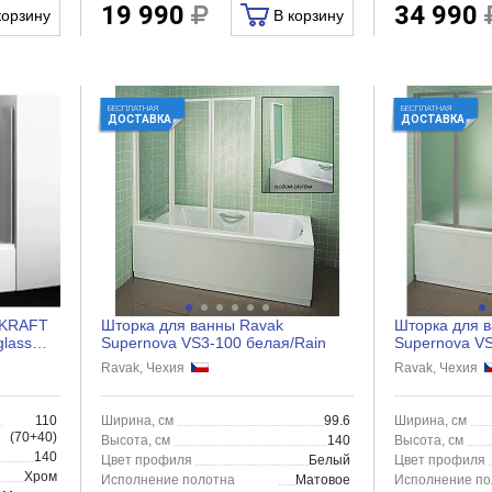
19 990
34 990
корзину
В корзину
БЕСПЛАТНАЯ
БЕСПЛАТНАЯ
ДОСТАВКА
ДОСТАВКА
rKRAFT
Шторка для ванны Ravak
Шторка для 
glass
Supernova VS3-100 белая/Rain
Supernova V
Ravak, Чехия
Ravak, Чехия
110
Ширина, см
99.6
Ширина, см
(70+40)
Высота, см
140
Высота, см
140
Цвет профиля
Белый
Цвет профиля
Хром
Исполнение полотна
Матовое
Исполнение по