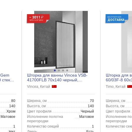
− 3011
₽
БЕСПЛАТНАЯ
ДОСТАВКА
ЧЕРЕЗ КОРЗИНУ
m Gem
Шторка для ванны Vincea VSB-
Шторка для в
 стекло
41700FLB 70x140 черный,
60/03F-8 60x
рифленое
Vincea, Китай
Timo, Китай
80
Ширина, см
70
Ширина, см
140
Высота, см
140
Высота, см
Хром
Цвет профиля
Черный
Цвет профиля
Матовое
Исполнение полотна
Матовое
Исполнение по
перегородки
перегородки
1
Количество секций
1
Количество сек
Нет
Дверь
Есть