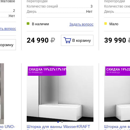
Матовое
перегородки
перегородки
Количество секций
3
Количество сек
2
Дверь
Нет
Дверь
Нет
В наличии
Мало
Задать вопрос
ть вопрос
24 990
39 990
В корзину
корзину
СКИДКА 19%22%17%18%
СКИДКА 19%2
ПО ПРОМОКОДУ
ПО ПРОМОКОДУ
no UNO-
Шторка для ванны WasserKRAFT
Шторка для 