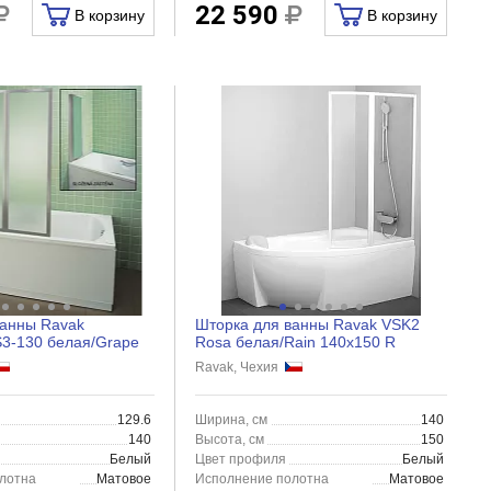
22 590
В корзину
В корзину
ванны Ravak
Шторка для ванны Ravak VSK2
S3-130 белая/Grape
Rosa белая/Rain 140x150 R
Ravak, Чехия
129.6
Ширина, см
140
140
Высота, см
150
Белый
Цвет профиля
Белый
лотна
Матовое
Исполнение полотна
Матовое