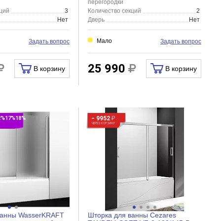
перегородки
ций
3
Количество секций
2
Нет
Дверь
Нет
Мало
Задать вопрос
Задать вопрос
25 990
В корзину
В корзину
2%17%18%
− 9952
₽
ЧЕРЕЗ КОРЗИНУ
ванны WasserKRAFT
Шторка для ванны Cezares