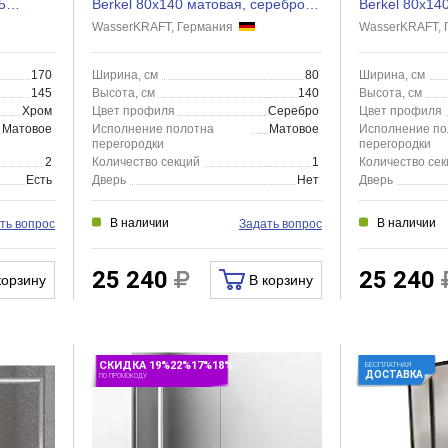
5
Berkel 80х140 матовая, серебро,
Berkel 80х14
левая
правая
WasserKRAFT, Германия
WasserKRAFT,
170
Ширина, см
80
Ширина, см
145
Высота, см
140
Высота, см
Хром
Цвет профиля
Серебро
Цвет профиля
Матовое
Исполнение полотна
Матовое
Исполнение по
перегородки
перегородки
2
Количество секций
1
Количество сек
Есть
Дверь
Нет
Дверь
В наличии
В наличии
ть вопрос
Задать вопрос
25 240
25 240
корзину
В корзину
СКИДКА 19%22%17%18%
БЕСПЛАТНАЯ
ДОСТАВКА
ПО ПРОМОКОДУ