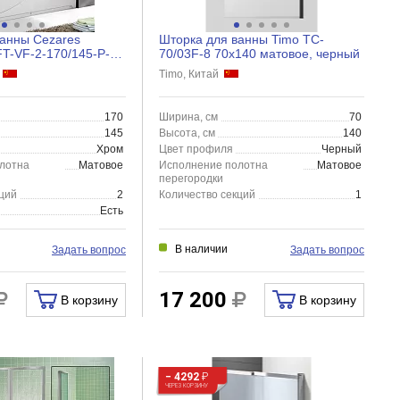
ванны Cezares
Шторка для ванны Timo TC-
-VF-2-170/145-P-Cr
70/03F-8 70x140 матовое, черный
овая
й
Timo, Китай
170
Ширина, см
70
145
Высота, см
140
Хром
Цвет профиля
Черный
лотна
Матовое
Исполнение полотна
Матовое
перегородки
ций
2
Количество секций
1
Есть
В наличии
Задать вопрос
Задать вопрос
17 200
В корзину
В корзину
− 4292
₽
ЧЕРЕЗ КОРЗИНУ