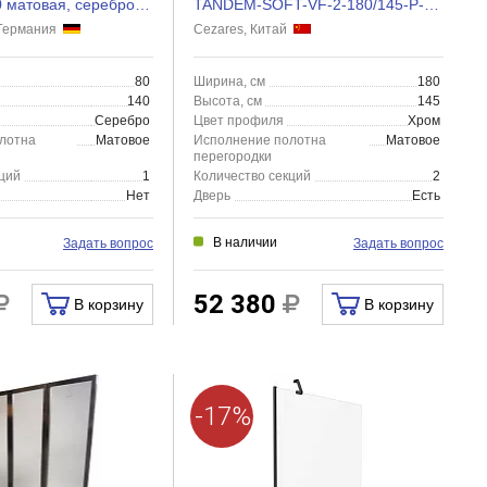
0 матовая, серебро,
TANDEM-SOFT-VF-2-180/145-P-Cr
180x145 матовая
 Германия
Cezares, Китай
80
Ширина, см
180
140
Высота, см
145
Серебро
Цвет профиля
Хром
лотна
Матовое
Исполнение полотна
Матовое
перегородки
ций
1
Количество секций
2
Нет
Дверь
Есть
В наличии
Задать вопрос
Задать вопрос
52 380
В корзину
В корзину
-17%