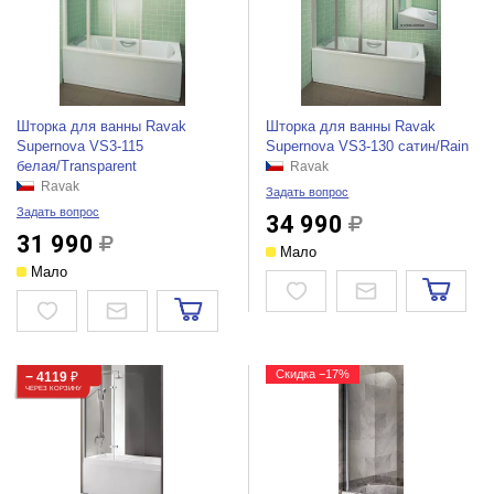
Шторка для ванны Ravak
Шторка для ванны Ravak
Supernova VS3-115
Supernova VS3-130 сатин/Rain
белая/Transparent
Ravak
Ravak
Задать вопрос
Задать вопрос
34 990
31 990
Мало
Мало
Скидка −17%
− 4119
₽
ЧЕРЕЗ КОРЗИНУ