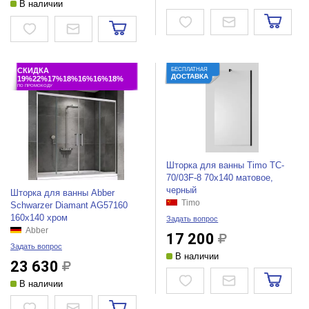
В наличии
СКИДКА
БЕСПЛАТНАЯ
ДОСТАВКА
19%22%17%18%16%16%18%
ПО ПРОМОКОДУ
Шторка для ванны Timo TC-
70/03F-8 70x140 матовое,
черный
Шторка для ванны Abber
Timo
Schwarzer Diamant AG57160
160x140 хром
Задать вопрос
Abber
17 200
Задать вопрос
В наличии
23 630
В наличии