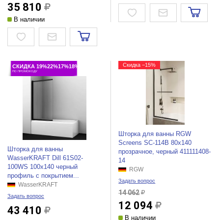
35 810
В наличии
Скидка −15%
СКИДКА 19%22%17%18%
ПО ПРОМОКОДУ
Шторка для ванны RGW
Screens SC-114B 80x140
Шторка для ванны
прозрачное, черный 411111408-
WasserKRAFT Dill 61S02-
14
100WS 100х140 черный
RGW
профиль с покрытием...
Задать вопрос
WasserKRAFT
14 062
Задать вопрос
12 094
43 410
В наличии