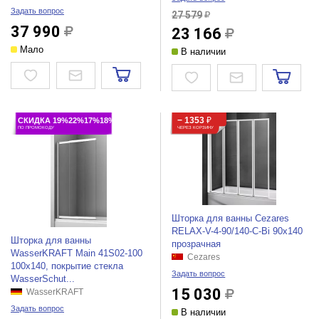
Задать вопрос
27 579
37 990
23 166
Мало
В наличии
− 1353
₽
СКИДКА 19%22%17%18%
ПО ПРОМОКОДУ
ЧЕРЕЗ КОРЗИНУ
Шторка для ванны Cezares
RELAX-V-4-90/140-C-Bi 90x140
Шторка для ванны
прозрачная
WasserKRAFT Main 41S02-100
Cezares
100х140, покрытие стекла
Задать вопрос
WasserSchut...
15 030
WasserKRAFT
Задать вопрос
В наличии