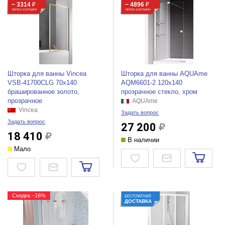
− 3314
₽
− 4896
₽
ЧЕРЕЗ КОРЗИНУ
ЧЕРЕЗ КОРЗИНУ
Шторка для ванны Vincea
Шторка для ванны AQUAme
VSB-41700CLG 70x140
AQM6601-2 120x140
брашированное золото,
прозрачное стекло, хром
прозрачное
AQUAme
Vincea
Задать вопрос
Задать вопрос
27 200
18 410
В наличии
Мало
Скидка −16%
БЕСПЛАТНАЯ
ДОСТАВКА