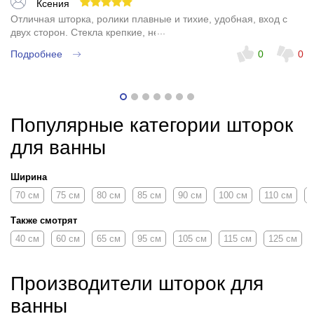
Ксения
Отличная шторка, ролики плавные и тихие, удобная, вход с
двух сторон. Стекла крепкие, не дребезжат. Рекомендую.
Подробнее
0
0
Популярные категории шторок
для ванны
Ширина
70 см
75 см
80 см
85 см
90 см
100 см
110 см
1
Также смотрят
40 см
60 см
65 см
95 см
105 см
115 см
125 см
Производители шторок для
ванны