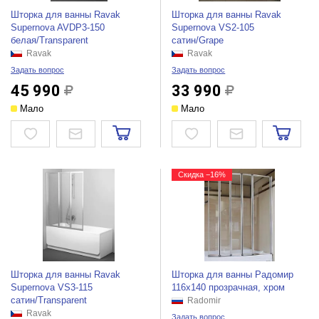
Шторка для ванны Ravak
Шторка для ванны Ravak
Supernova AVDP3-150
Supernova VS2-105
белая/Transparent
сатин/Grape
Ravak
Ravak
Задать вопрос
Задать вопрос
45 990
33 990
Мало
Мало
Скидка −16%
Шторка для ванны Ravak
Шторка для ванны Радомир
Supernova VS3-115
116х140 прозрачная, хром
сатин/Transparent
Radomir
Ravak
Задать вопрос