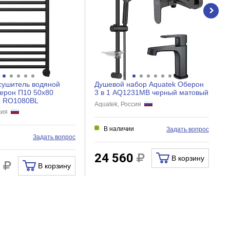
сушитель водяной
Душевой набор Aquatek Оберон
ерон П10 50x80
3 в 1 AQ1231MB черный матовый
Q RO1080BL
Aquatek, Россия
ссия
В наличии
Задать вопрос
и
Задать вопрос
24 560
В корзину
0
В корзину