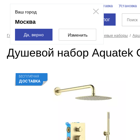
Бренды
Доставка
Установка
Москва
Ваш город
Каталог
Москва
Да, верно
Изменить
Главная страница
Смесители и души
Души
Душевые наборы
Aqu
Душевой набор Aquatek
БЕСПЛАТНАЯ
ДОСТАВКА