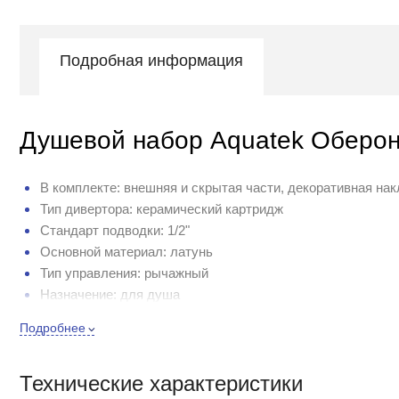
Подробная информация
Душевой набор Aquatek Оберо
В комплекте: внешняя и скрытая части, декоративная на
Тип дивертора: керамический картридж
Стандарт подводки: 1/2"
Основной материал: латунь
Тип управления: рычажный
Назначение: для душа
Подключение к системе водоснабжения: скрытая часть
Подробнее
Механизм: керамический картридж Citec, Испания
Диаметр картриджа (мм): 35
Технические характеристики
Монтаж: встраиваемый в стену