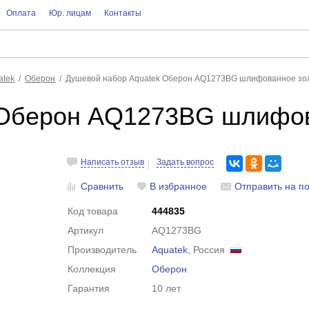
Оплата
Юр. лицам
Контакты
atek
Оберон
Душевой набор Aquatek Оберон AQ1273BG шлифованное зо
 Оберон AQ1273BG шлифов
Написать отзыв
Задать вопрос
Сравнить
В избранное
Отправить на по
Код товара
444835
Артикул
AQ1273BG
Производитель
Aquatek
, Россия
Коллекция
Оберон
Гарантия
10 лет