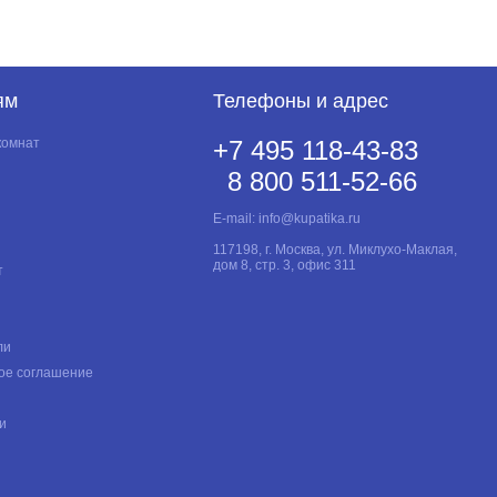
ям
Телефоны и адрес
комнат
+7 495 118-43-83
8 800 511-52-66
E-mail:
info@kupatika.ru
117198, г. Москва, ул. Миклухо-Маклая,
дом 8, стр. 3, офис 311
т
ли
ое соглашение
и